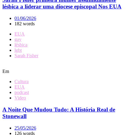
lésbica a liderar uma diocese episcopal Nos EUA
01/06/2026
182 words
EUA
gay
lésbica
lgbt
Sarah Fisher
Em
Cultura
EUA
podcast
Video
A Noite Que Mudou Tudo: A História Real de
Stonewall
25/05/2026
126 words