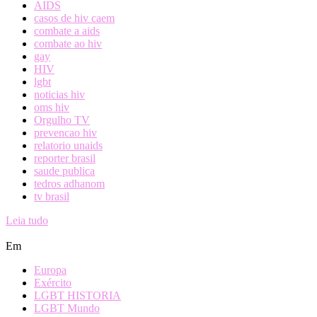
AIDS
casos de hiv caem
combate a aids
combate ao hiv
gay
HIV
lgbt
noticias hiv
oms hiv
Orgulho TV
prevencao hiv
relatorio unaids
reporter brasil
saude publica
tedros adhanom
tv brasil
Leia tudo
Em
Europa
Exército
LGBT HISTORIA
LGBT Mundo