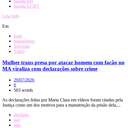
parada gay
parada LGBT
Leia tudo
Em
trans
transgênero
Travestis
Video
Mulher trans presa por atacar homem com facão no
MA viraliza com declarações sobre crime
29/07/2026
0
503 words
As declarações feitas por Maria Clara em vídeos foram citadas pela
Justiça como um dos motivos para a manutenção da prisão dela,...
ativismo
gay
lgbt