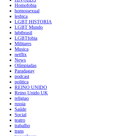
Homofobia
homossexual
lesbica
LGBT HISTORIA
LGBT Mundo
lgbtbrasil
LGBTfobia
Militares
Musica
netflix
News
Olímpiadas
Paradagay
podcast
politica
REINO UNIDO
Reino Unido UK
religiao
russia
Saúde
Social
teatro
trabalho
trans