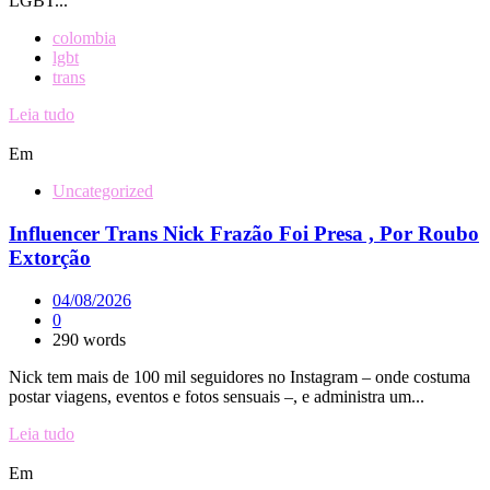
LGBT...
colombia
lgbt
trans
Leia tudo
Em
Uncategorized
Influencer Trans Nick Frazão Foi Presa , Por Roubo
Extorção
04/08/2026
0
290 words
Nick tem mais de 100 mil seguidores no Instagram – onde costuma
postar viagens, eventos e fotos sensuais –, e administra um...
Leia tudo
Em