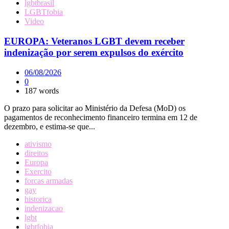
lgbtbrasil
LGBTfobia
Video
EUROPA: Veteranos LGBT devem receber
indenização por serem expulsos do exército
06/08/2026
0
187 words
O prazo para solicitar ao Ministério da Defesa (MoD) os
pagamentos de reconhecimento financeiro termina em 12 de
dezembro, e estima-se que...
ativismo
direitos
Europa
Exercito
forcas armadas
gay
historica
indenizacao
lgbt
lgbtfobia