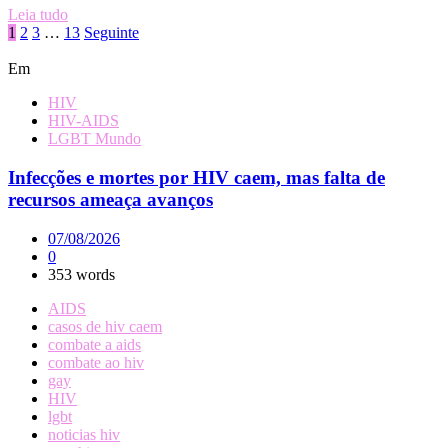
Leia tudo
Paginação
1
2
3
…
13
Seguinte
de
Em
posts
HIV
HIV-AIDS
LGBT Mundo
Infecções e mortes por HIV caem, mas falta de
recursos ameaça avanços
07/08/2026
0
353 words
AIDS
casos de hiv caem
combate a aids
combate ao hiv
gay
HIV
lgbt
noticias hiv