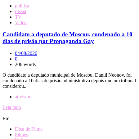
politica
russia
TV
Video
Candidato a deputado de Moscou, condenado a 10
dias de prisão por Propaganda Gay
04/08/2026
0
206 words
O candidato a deputado municipal de Moscou, Daniil Neonov, foi
condenado a 10 dias de prisão administrativa depois que um tribunal
considerou...
ativismo
Leia tudo
Em
Dica de Filme
Filmes