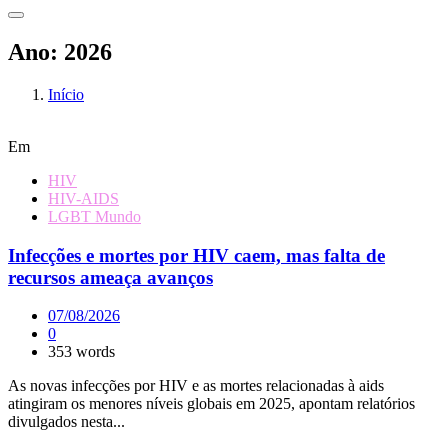
Ano:
2026
Início
Em
HIV
HIV-AIDS
LGBT Mundo
Infecções e mortes por HIV caem, mas falta de
recursos ameaça avanços
07/08/2026
0
353 words
As novas infecções por HIV e as mortes relacionadas à aids
atingiram os menores níveis globais em 2025, apontam relatórios
divulgados nesta...