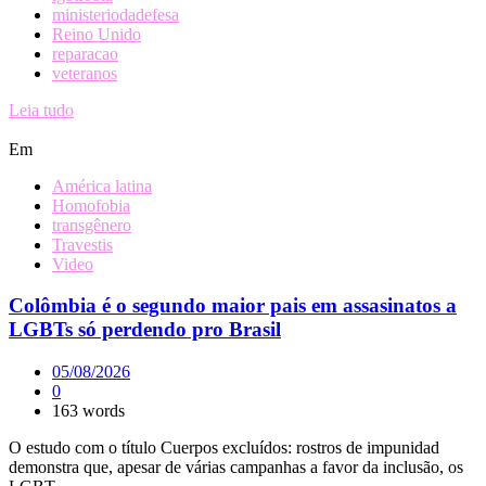
ministeriodadefesa
Reino Unido
reparacao
veteranos
Leia tudo
Em
América latina
Homofobia
transgênero
Travestis
Video
Colômbia é o segundo maior pais em assasinatos a
LGBTs só perdendo pro Brasil
05/08/2026
0
163 words
O estudo com o título Cuerpos excluídos: rostros de impunidad
demonstra que, apesar de várias campanhas a favor da inclusão, os