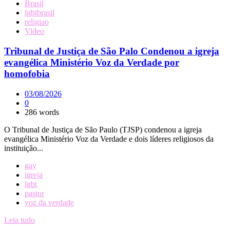
Brasil
lgbtbrasil
religiao
Video
Tribunal de Justiça de São Palo Condenou a igreja
evangélica Ministério Voz da Verdade por
homofobia
03/08/2026
0
286 words
O Tribunal de Justiça de São Paulo (TJSP) condenou a igreja
evangélica Ministério Voz da Verdade e dois líderes religiosos da
instituição...
gay
igreja
lgbt
pastor
voz da verdade
Leia tudo