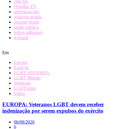
oms hiv
Orgulho TV
prevencao hiv
relatorio unaids
reporter brasil
saude publica
tedros adhanom
tv brasil
Em
Europa
Exército
LGBT HISTORIA
LGBT Mundo
lgbtbrasil
LGBTfobia
Video
EUROPA: Veteranos LGBT devem receber
indenização por serem expulsos do exército
06/08/2026
0