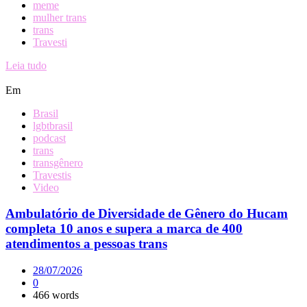
meme
mulher trans
trans
Travesti
Leia tudo
Em
Brasil
lgbtbrasil
podcast
trans
transgênero
Travestis
Video
Ambulatório de Diversidade de Gênero do Hucam
completa 10 anos e supera a marca de 400
atendimentos a pessoas trans
28/07/2026
0
466 words