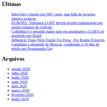
Últimas
Infecções e mortes por HIV caem, mas falta de recursos
ameaça avanços
EUROPA: Veteranos LGBT devem receber indenização por
serem expulsos do exército
Colômbia é o segundo maior pais em assasinatos a LGBTs só
perdendo pro Brasil
Influencer Trans Nick Frazão Foi Presa , Por Roubo Extorção
Candidato a deputado de Moscou, condenado a 10 dias de
prisão por Propaganda Gay
Arquivos
agosto 2026
julho 2026
junho 2026
maio 2026
abril 2026
março 2026
fevereiro 2026
junho 2018