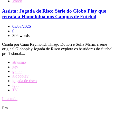
Video
Assista: Jogada de Risco Série do Globo Play que
retrata a Homofobia nos Campos de Futebol
03/08/2026
0
396 words
Criada por Cauã Reymond, Thiago Dottori e Sofia Maria, a série
original Globoplay Jogada de Risco explora os bastidores do futebol
profissional....
ativismo
gay
globo
globoplay
jogada de risco
lgbt
TV
Leia tudo
Em