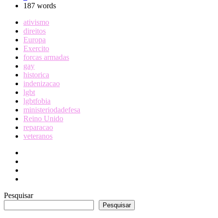
187 words
ativismo
direitos
Europa
Exercito
forcas armadas
gay
historica
indenizacao
lgbt
lgbtfobia
ministeriodadefesa
Reino Unido
reparacao
veteranos
Pesquisar
Pesquisar