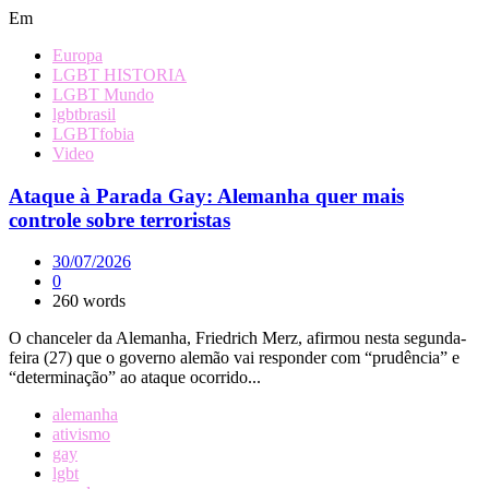
Em
Europa
LGBT HISTORIA
LGBT Mundo
lgbtbrasil
LGBTfobia
Video
Ataque à Parada Gay: Alemanha quer mais
controle sobre terroristas
30/07/2026
0
260 words
O chanceler da Alemanha, Friedrich Merz, afirmou nesta segunda-
feira (27) que o governo alemão vai responder com “prudência” e
“determinação” ao ataque ocorrido...
alemanha
ativismo
gay
lgbt