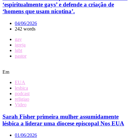
‘espiritualmente gays’ e defende a criação de
‘homens que usam nicotina’.
04/06/2026
242 words
gay
igreja
lgbt
pastor
Em
EUA
lesbica
podcast
religiao
Video
Sarah Fisher primeira mulher assumidamente
lésbica a liderar uma diocese episcopal Nos EUA
01/06/2026