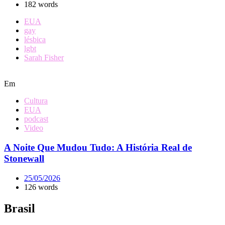
182 words
EUA
gay
lésbica
lgbt
Sarah Fisher
Em
Cultura
EUA
podcast
Video
A Noite Que Mudou Tudo: A História Real de
Stonewall
25/05/2026
126 words
Brasil