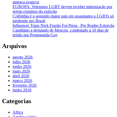
ameaça avanços
EUROPA: Veteranos LGBT devem receber indenização por
serem expulsos do exército
Colômbia é o segundo maior pais em assasinatos a LGBTs só
perdendo pro Brasil
Influencer Trans Nick Frazão Foi Presa , Por Roubo Extorção
Candidato a deputado de Moscou, condenado a 10 dias de
prisão por Propaganda Gay
Arquivos
agosto 2026
julho 2026
junho 2026
maio 2026
abril 2026
março 2026
fevereiro 2026
junho 2018
Categorias
Africa
América latina