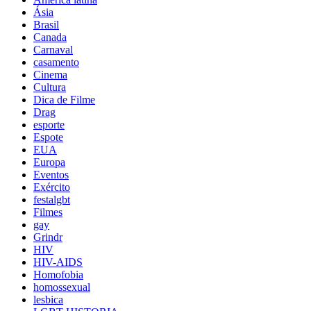
Ásia
Brasil
Canada
Carnaval
casamento
Cinema
Cultura
Dica de Filme
Drag
esporte
Espote
EUA
Europa
Eventos
Exército
festalgbt
Filmes
gay
Grindr
HIV
HIV-AIDS
Homofobia
homossexual
lesbica