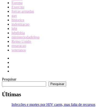
Europa
Exercito
forcas armadas
gay
historica
indenizacao
lgbt
lgbtfobia
ministeriodadefesa
Reino Unido
reparacao
veteranos
Pesquisar
Pesquisar
Últimas
Infecções e mortes por HIV caem, mas falta de recursos