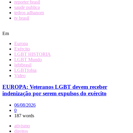
reporter brasil
saude publica
tedros adhanom
tv brasil
Em
Europa
Exército
LGBT HISTORIA
LGBT Mundo
lgbtbrasil
LGBTfobia
Video
EUROPA: Veteranos LGBT devem receber
indenização por serem expulsos do exército
06/08/2026
0
187 words
ativismo
direitos