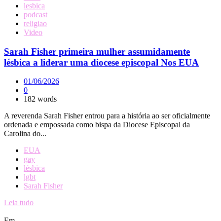
lesbica
podcast
religiao
Video
Sarah Fisher primeira mulher assumidamente
lésbica a liderar uma diocese episcopal Nos EUA
01/06/2026
0
182 words
A reverenda Sarah Fisher entrou para a história ao ser oficialmente
ordenada e empossada como bispa da Diocese Episcopal da
Carolina do...
EUA
gay
lésbica
lgbt
Sarah Fisher
Leia tudo
Em