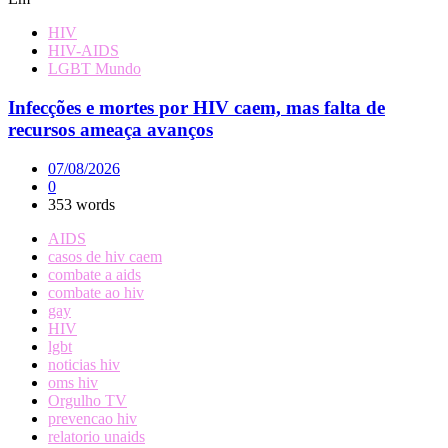
HIV
HIV-AIDS
LGBT Mundo
Infecções e mortes por HIV caem, mas falta de
recursos ameaça avanços
07/08/2026
0
353 words
AIDS
casos de hiv caem
combate a aids
combate ao hiv
gay
HIV
lgbt
noticias hiv
oms hiv
Orgulho TV
prevencao hiv
relatorio unaids