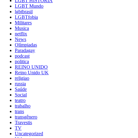
LGBT HISTORIA
LGBT Mundo
lgbtbrasil
LGBTfobia
Militares
Musica
netflix
News
Olímpiadas
Paradagay
podcast
politica
REINO UNIDO
Reino Unido UK
religiao
russia
Saúde
Social
teatro
trabalho
trans
transgênero
Travestis
TV
Uncategorized