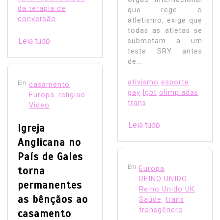
da terapia de
que rege o
conversão
atletismo, exige que
todas as atletas se
Leia tudo
submetam a um
teste SRY antes
de...
ativismo
esporte
Em
casamento
gay
lgbt
olimpiadas
Europa
religiao
trans
Video
Leia tudo
Igreja
Anglicana no
País de Gales
Em
torna
Europa
REINO UNIDO
permanentes
Reino Unido UK
as bênçãos ao
Saúde
trans
transgênero
casamento