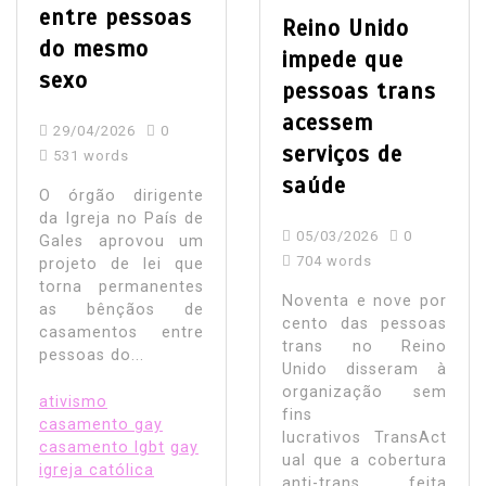
entre pessoas
Reino Unido
do mesmo
impede que
sexo
pessoas trans
acessem
29/04/2026
0
serviços de
531 words
saúde
O órgão dirigente
da Igreja no País de
05/03/2026
0
Gales aprovou um
704 words
projeto de lei que
torna permanentes
Noventa e nove por
as bênçãos de
cento das pessoas
casamentos entre
trans no Reino
pessoas do...
Unido disseram à
organização sem
ativismo
fins
casamento gay
lucrativos TransAct
casamento lgbt
gay
ual que a cobertura
igreja católica
anti-trans feita