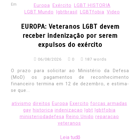
Em
Europa
Exército
LGBT HISTORIA
LGBT Mundo
lgbtbrasil
LGBTfobia
Video
EUROPA: Veteranos LGBT devem
receber indenização por serem
expulsos do exército
06/08/2026
0
187 words
O prazo para solicitar ao Ministério da Defesa
(MoD) os pagamentos de reconhecimento
financeiro termina em 12 de dezembro, e estima-
se que...
ativismo
direitos
Europa
Exercito
forcas armadas
gay
historica
indenizacao
lgbt
lgbtfobia
ministeriodadefesa
Reino Unido
reparacao
veteranos
Leia tudo