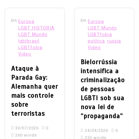
Em
Em
Europa
Europa
LGBT HISTORIA
LGBT Mundo
LGBT Mundo
LGBTfobia
lgbtbrasil
politica
russia
LGBTfobia
Video
Video
Bielorrússia
Ataque à
intensifica a
Parada Gay:
criminalização
Alemanha quer
de pessoas
mais controle
LGBTI sob sua
sobre
nova lei de
terroristas
“propaganda”
30/07/2026
0
24/04/2026
0
260 words
255 words