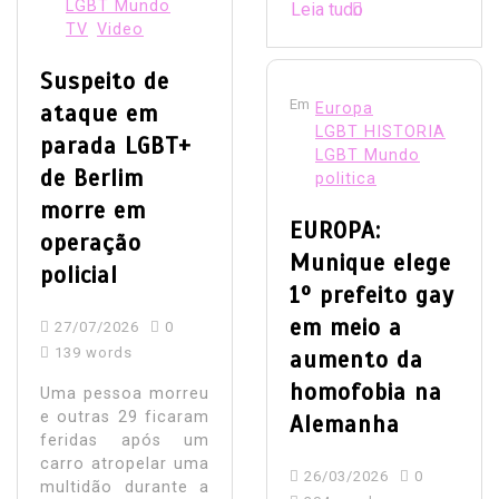
LGBT Mundo
Leia tudo
TV
Video
Suspeito de
Em
ataque em
Europa
LGBT HISTORIA
parada LGBT+
LGBT Mundo
de Berlim
politica
morre em
EUROPA:
operação
Munique elege
policial
1º prefeito gay
em meio a
27/07/2026
0
139 words
aumento da
homofobia na
Uma pessoa morreu
e outras 29 ficaram
Alemanha
feridas após um
carro atropelar uma
26/03/2026
0
multidão durante a