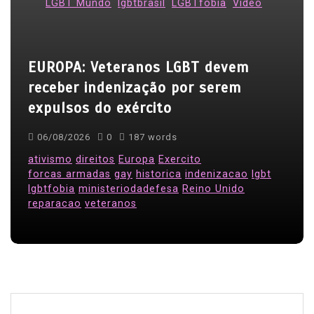
e
LGBT Mundo
lgbtbrasil
LGBTfobia
Video
p
o
EUROPA: Veteranos LGBT devem
s
receber indenização por serem
t
expulsos do exército
s
06/08/2026
0
187 words
ativismo
direitos
Europa
Exercito
forcas armadas
gay
historica
indenizacao
lgbt
lgbtfobia
ministeriodadefesa
Reino Unido
reparacao
veteranos