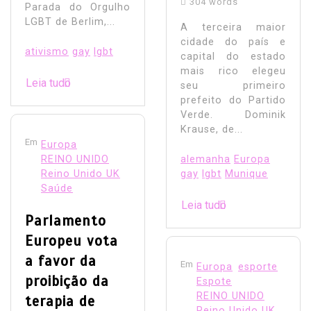
304 words
Parada do Orgulho
LGBT de Berlim,...
A terceira maior
cidade do país e
ativismo
gay
lgbt
capital do estado
mais rico elegeu
Leia tudo
seu primeiro
prefeito do Partido
Verde. Dominik
Krause, de...
Em
Europa
REINO UNIDO
alemanha
Europa
Reino Unido UK
gay
lgbt
Munique
Saúde
Leia tudo
Parlamento
Europeu vota
a favor da
Em
Europa
esporte
proibição da
Espote
REINO UNIDO
terapia de
Reino Unido UK