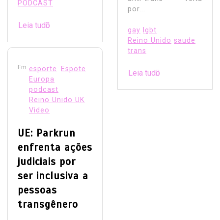
PODCAST
por...
Leia tudo
gay
lgbt
Reino Unido
saude
trans
Em
esporte
Espote
Leia tudo
Europa
podcast
Reino Unido UK
Video
UE: Parkrun
enfrenta ações
judiciais por
ser inclusiva a
pessoas
transgênero