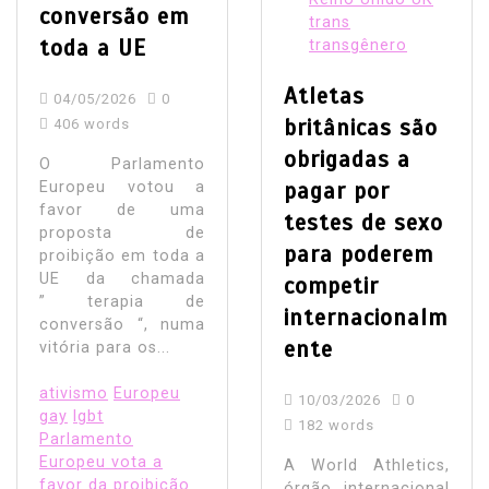
conversão em
trans
toda a UE
transgênero
Atletas
04/05/2026
0
britânicas são
406 words
obrigadas a
O Parlamento
pagar por
Europeu votou a
favor de uma
testes de sexo
proposta de
para poderem
proibição em toda a
UE da chamada
competir
” terapia de
internacionalm
conversão “, numa
ente
vitória para os...
ativismo
Europeu
10/03/2026
0
gay
lgbt
182 words
Parlamento
Europeu vota a
A World Athletics,
favor da proibição
órgão internacional