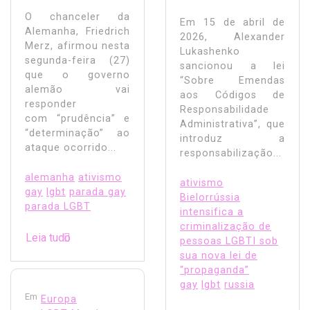
O chanceler da
Em 15 de abril de
Alemanha, Friedrich
2026, Alexander
Merz, afirmou nesta
Lukashenko
segunda-feira (27)
sancionou a lei
que o governo
“Sobre Emendas
alemão vai
aos Códigos de
responder
Responsabilidade
com “prudência” e
Administrativa”, que
“determinação” ao
introduz a
ataque ocorrido...
responsabilização...
alemanha
ativismo
ativismo
gay
lgbt
parada gay
Bielorrússia
parada LGBT
intensifica a
criminalização de
Leia tudo
pessoas LGBTI sob
sua nova lei de
“propaganda”
gay
lgbt
russia
Em
Europa