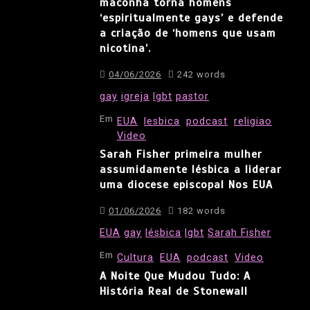
maconha torna homens
‘espiritualmente gays’ e defende
a criação de ‘homens que usam
nicotina’.
04/06/2026
242 words
gay
igreja
lgbt
pastor
Em
EUA
lesbica
podcast
religiao
Video
Sarah Fisher primeira mulher
assumidamente lésbica a liderar
uma diocese episcopal Nos EUA
01/06/2026
182 words
EUA
gay
lésbica
lgbt
Sarah Fisher
Em
Cultura
EUA
podcast
Video
A Noite Que Mudou Tudo: A
História Real de Stonewall