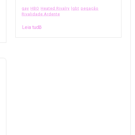
gay
HBO
Heated Rivalry
lgbt
pegação
Rivalidade Ardente
Leia tudo