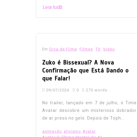
Leia tudo
Em
Dica de Filme
Filmes
TV
Video
Zuko é Bissexual? A Nova
Confirmação que Está Dando o
que Falar!
09/07/2026
0
273 words
No trailer, lançado em 7 de julho, o Time
Avatar descobre um misterioso dobrador
de ar preso no gelo. Depois de Toph...
animação
ativismo
Avatar