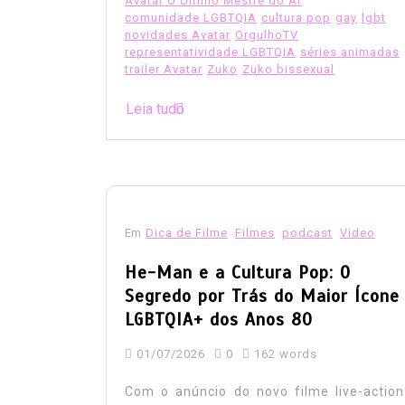
Avatar O Último Mestre do Ar
comunidade LGBTQIA
cultura pop
gay
lgbt
novidades Avatar
OrgulhoTV
representatividade LGBTQIA
séries animadas
trailer Avatar
Zuko
Zuko bissexual
Leia tudo
Em
Dica de Filme
Filmes
podcast
Video
He-Man e a Cultura Pop: O
Segredo por Trás do Maior Ícone
LGBTQIA+ dos Anos 80
01/07/2026
0
162 words
Com o anúncio do novo filme live-action