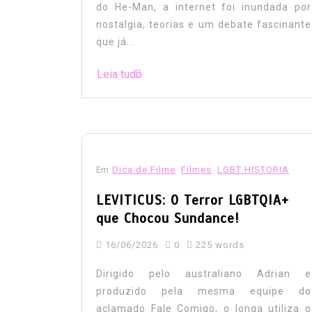
do He-Man, a internet foi inundada por
nostalgia, teorias e um debate fascinante
que já...
Leia tudo
Em
Dica de Filme
Filmes
LGBT HISTORIA
LEVITICUS: O Terror LGBTQIA+
que Chocou Sundance!
16/06/2026
0
225 words
Dirigido pelo australiano Adrian e
produzido pela mesma equipe do
aclamado Fale Comigo, o longa utiliza o