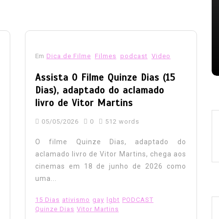
AIDS
casos de hiv caem
combate a aids
combate ao hiv
gay
HIV
lgbt
noticias hiv
nizacao
oms hiv
Orgulho TV
prevencao hiv
relatorio unaids
reporter brasil
saude publica
tedros adhanom
tv brasil
Em
Dica de Filme
Filmes
podcast
Video
Assista O Filme Quinze Dias (15
Dias), adaptado do aclamado
livro de Vitor Martins
05/05/2026
0
512 words
O filme Quinze Dias, adaptado do
aclamado livro de Vitor Martins, chega aos
cinemas em 18 de junho de 2026 como
uma...
15 Dias
ativismo
gay
lgbt
PODCAST
Quinze Dias
Vitor Martins