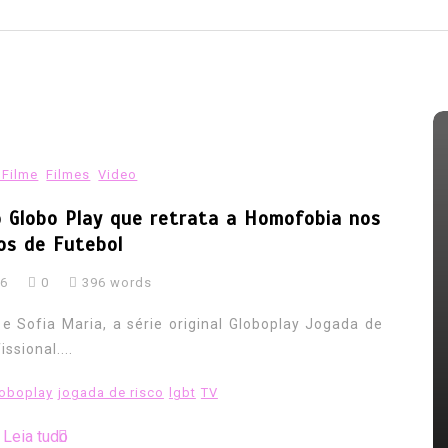
 Filme
Filmes
Video
o Globo Play que retrata a Homofobia nos
s de Futebol
26
0
396 words
IA
obia
Em
HIV
HIV-AIDS
LGBT Mundo
e Sofia Maria, a série original Globoplay Jogada de
Infecções e mortes por HIV
ssional....
 devem
caem, mas falta de recursos
loboplay
jogada de risco
lgbt
TV
serem
ameaça avanços
Leia tudo
07/08/2026
0
353 words