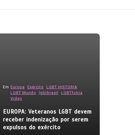
Em
Europa
Exército
LGBT HISTORIA
LGBT Mundo
lgbtbrasil
LGBTfobia
Em
HIV
HIV-
Video
Infecções
EUROPA: Veteranos LGBT devem
caem, mas
receber indenização por serem
ameaça a
expulsos do exército
07/08/2026