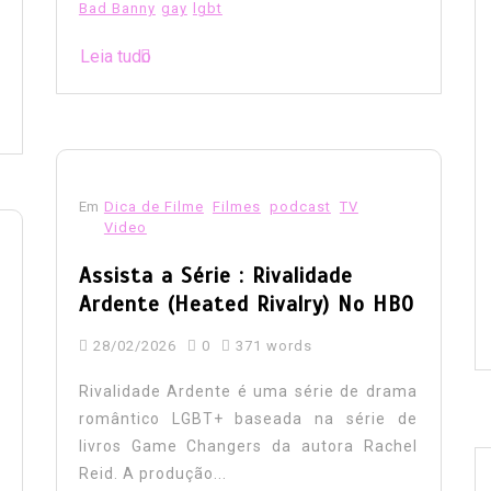
Bad Banny
gay
lgbt
Leia tudo
Em
Dica de Filme
Filmes
podcast
TV
Video
Assista a Série : Rivalidade
Ardente (Heated Rivalry) No HBO
28/02/2026
0
371 words
Rivalidade Ardente é uma série de drama
romântico LGBT+ baseada na série de
livros Game Changers da autora Rachel
Reid. A produção...