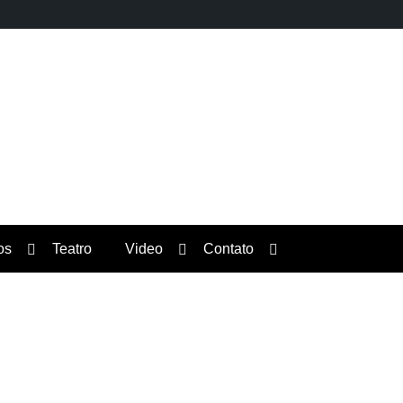
Orgulho News
os
Teatro
Video
Contato