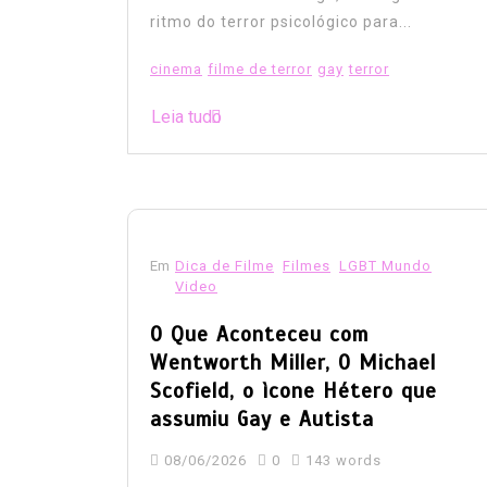
ritmo do terror psicológico para...
cinema
filme de terror
gay
terror
Leia tudo
Em
Dica de Filme
Filmes
LGBT Mundo
Video
O Que Aconteceu com
Wentworth Miller, O Michael
Scofield, o ìcone Hétero que
assumiu Gay e Autista
08/06/2026
0
143 words