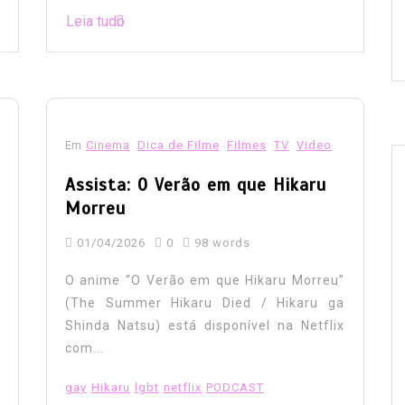
Leia tudo
Em
Cinema
Dica de Filme
Filmes
TV
Video
Assista: O Verão em que Hikaru
Morreu
01/04/2026
0
98 words
O anime “O Verão em que Hikaru Morreu”
(The Summer Hikaru Died / Hikaru ga
Shinda Natsu) está disponível na Netflix
com...
gay
Hikaru
lgbt
netflix
PODCAST