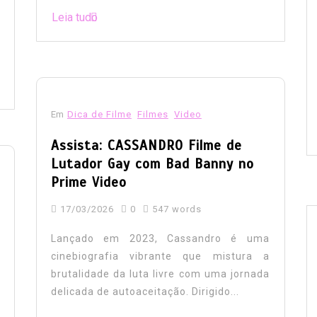
Leia tudo
Em
Dica de Filme
Filmes
Video
Assista: CASSANDRO Filme de
Lutador Gay com Bad Banny no
Prime Video
17/03/2026
0
547 words
Lançado em 2023, Cassandro é uma
cinebiografia vibrante que mistura a
brutalidade da luta livre com uma jornada
delicada de autoaceitação. Dirigido...