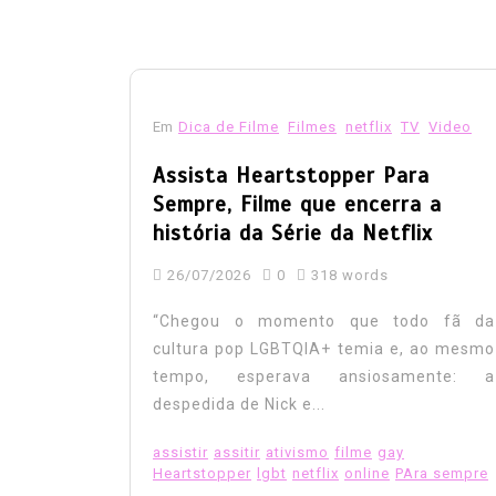
06/08/2026
0
187 words
ativismo
direitos
Europa
Exercito
forcas armadas
gay
historica
inde
lgbt
lgbtfobia
ministeriodadefesa
Reino Unido
reparacao
veteranos
Em
Dica de Filme
Filmes
netflix
TV
Video
Assista Heartstopper Para
Sempre, Filme que encerra a
história da Série da Netflix
26/07/2026
0
318 words
“Chegou o momento que todo fã da
cultura pop LGBTQIA+ temia e, ao mesmo
tempo, esperava ansiosamente: a
despedida de Nick e...
assistir
assitir
ativismo
filme
gay
Heartstopper
lgbt
netflix
online
PAra sempre