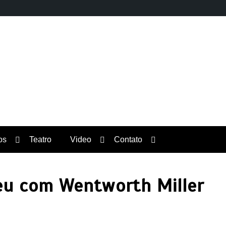
Orgulho News
os
Teatro
Video
Contato
eu com Wentworth Miller