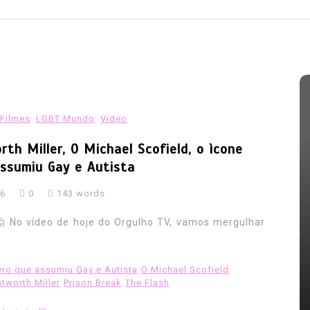
Filmes
LGBT Mundo
Video
h Miller, O Michael Scofield, o ìcone
ssumiu Gay e Autista
26
0
143 words
Em
Europa
Exército
LGBT HISTORIA
LGBT Mundo
lgbtbrasil
LGBTfobia
 No vídeo de hoje do Orgulho TV, vamos mergulhar
Video
EUROPA: Veteranos LGBT devem
ero que assumiu Gay e Autista
O Michael Scofield
receber indenização por serem
worth Miller
Prison Break
The Flash
expulsos do exército
ior