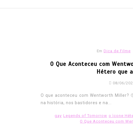
Em
Dica de Filme
O Que Aconteceu com Wentwort
Hétero que a
08/06/20
O que aconteceu com Wentworth Miller? 
na história, nos bastidores e na...
Em
América latina
Homofobia
transgênero
Travestis
Video
gay
Legends of Tomorrow
o ìcone Hét
O Que Aconteceu com Went
Colômbia é o segundo ma