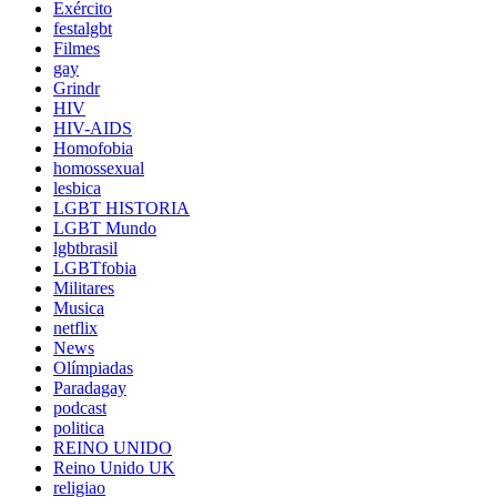
Exército
festalgbt
Filmes
gay
Grindr
HIV
HIV-AIDS
Homofobia
homossexual
lesbica
LGBT HISTORIA
LGBT Mundo
lgbtbrasil
LGBTfobia
Militares
Musica
netflix
News
Olímpiadas
Paradagay
podcast
politica
REINO UNIDO
Reino Unido UK
religiao