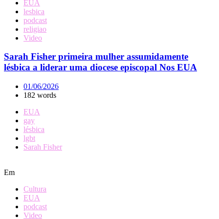
EUA
lesbica
podcast
religiao
Video
Sarah Fisher primeira mulher assumidamente
lésbica a liderar uma diocese episcopal Nos EUA
01/06/2026
182 words
EUA
gay
lésbica
lgbt
Sarah Fisher
Em
Cultura
EUA
podcast
Video