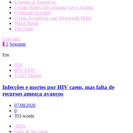
Legends of Tomorrow
o ìcone Hétero que assumiu Gay e Autista
O Michael Scofield
O Que Aconteceu com Wentworth Miller
Prison Break
The Flash
Leia tudo
Paginação
1
2
Seguinte
de
Em
posts
HIV
HIV-AIDS
LGBT Mundo
Infecções e mortes por HIV caem, mas falta de
recursos ameaça avanços
07/08/2026
0
353 words
AIDS
casos de hiv caem