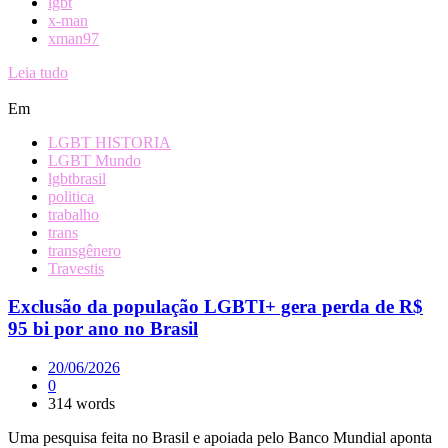
lgbt
x-man
xman97
Leia tudo
Em
LGBT HISTORIA
LGBT Mundo
lgbtbrasil
politica
trabalho
trans
transgênero
Travestis
Exclusão da população LGBTI+ gera perda de R$
95 bi por ano no Brasil
20/06/2026
0
314 words
Uma pesquisa feita no Brasil e apoiada pelo Banco Mundial aponta