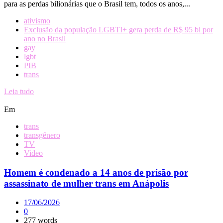
para as perdas bilionárias que o Brasil tem, todos os anos,...
ativismo
Exclusão da população LGBTI+ gera perda de R$ 95 bi por
ano no Brasil
gay
lgbt
PIB
trans
Leia tudo
Em
trans
transgênero
TV
Video
Homem é condenado a 14 anos de prisão por
assassinato de mulher trans em Anápolis
17/06/2026
0
277 words