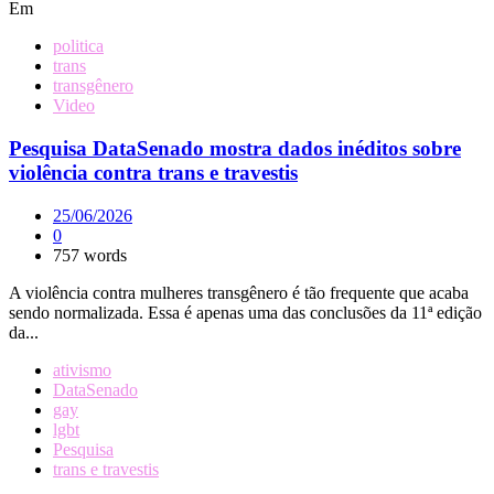
Em
politica
trans
transgênero
Video
Pesquisa DataSenado mostra dados inéditos sobre
violência contra trans e travestis
25/06/2026
0
757 words
A violência contra mulheres transgênero é tão frequente que acaba
sendo normalizada. Essa é apenas uma das conclusões da 11ª edição
da...
ativismo
DataSenado
gay
lgbt
Pesquisa
trans e travestis