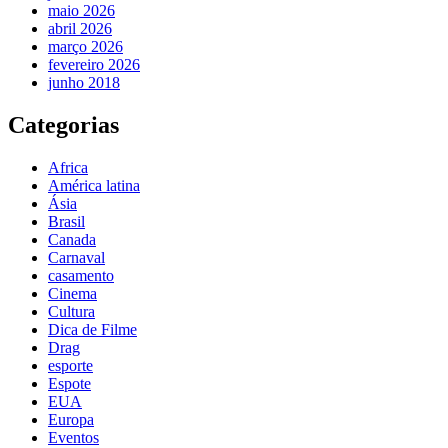
maio 2026
abril 2026
março 2026
fevereiro 2026
junho 2018
Categorias
Africa
América latina
Ásia
Brasil
Canada
Carnaval
casamento
Cinema
Cultura
Dica de Filme
Drag
esporte
Espote
EUA
Europa
Eventos