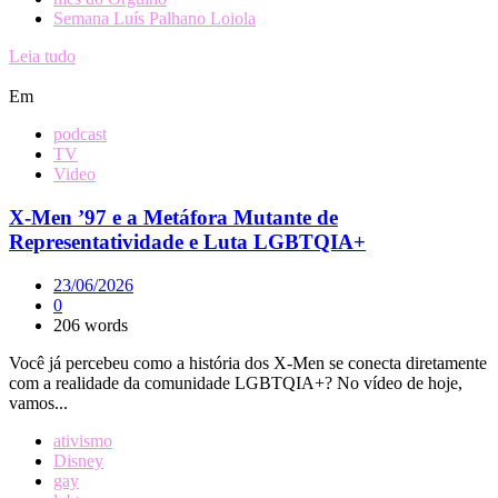
Semana Luís Palhano Loiola
Leia tudo
Em
podcast
TV
Video
X-Men ’97 e a Metáfora Mutante de
Representatividade e Luta LGBTQIA+
23/06/2026
0
206 words
Você já percebeu como a história dos X-Men se conecta diretamente
com a realidade da comunidade LGBTQIA+? No vídeo de hoje,
vamos...
ativismo
Disney
gay