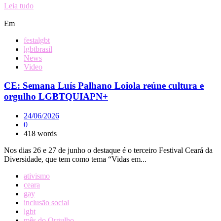
Leia tudo
Em
festalgbt
lgbtbrasil
News
Video
CE: Semana Luís Palhano Loiola reúne cultura e
orgulho LGBTQUIAPN+
24/06/2026
0
418 words
Nos dias 26 e 27 de junho o destaque é o terceiro Festival Ceará da
Diversidade, que tem como tema “Vidas em...
ativismo
ceara
gay
inclusão social
lgbt
mês do Orgulho