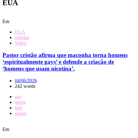
EUA
Em
EUA
religiao
Video
Pastor cristão afirma que maconha torna homens
‘espiritualmente gays’ e defende a criação de
‘homens que usam nicotina’.
04/06/2026
242 words
gay
igreja
lgbt
pastor
Em