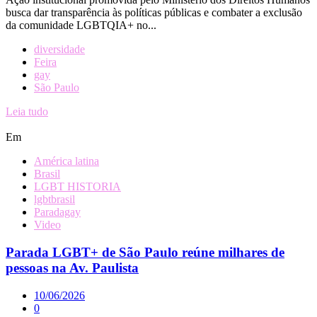
busca dar transparência às políticas públicas e combater a exclusão
da comunidade LGBTQIA+ no...
diversidade
Feira
gay
São Paulo
Leia tudo
Em
América latina
Brasil
LGBT HISTORIA
lgbtbrasil
Paradagay
Video
Parada LGBT+ de São Paulo reúne milhares de
pessoas na Av. Paulista
10/06/2026
0