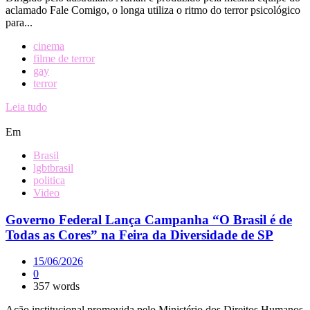
aclamado Fale Comigo, o longa utiliza o ritmo do terror psicológico
para...
cinema
filme de terror
gay
terror
Leia tudo
Em
Brasil
lgbtbrasil
politica
Video
Governo Federal Lança Campanha “O Brasil é de
Todas as Cores” na Feira da Diversidade de SP
15/06/2026
0
357 words
Ação institucional promovida pelo Ministério dos Direitos Humanos