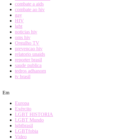
combate a aids
combate ao hiv
gay
HIV
lgbt
noticias hiv
oms hiv
Orgulho TV
prevencao hiv
relatorio unaids
reporter brasil
saude publica
tedros adhanom
tv brasil
Em
Europa
Exército
LGBT HISTORIA
LGBT Mundo
lgbtbrasil
LGBTfobia
Video