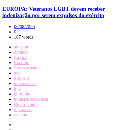
EUROPA: Veteranos LGBT devem receber
indenização por serem expulsos do exército
06/08/2026
0
187 words
ativismo
direitos
Europa
Exercito
forcas armadas
gay
historica
indenizacao
lgbt
lgbtfobia
ministeriodadefesa
Reino Unido
reparacao
veteranos