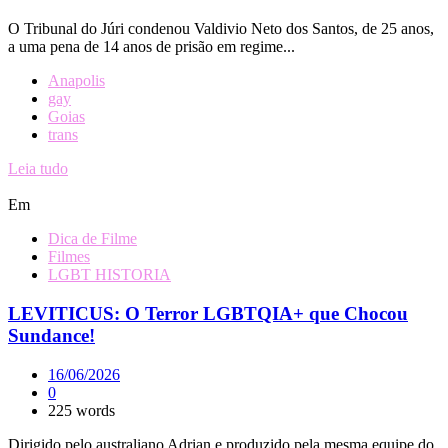
O Tribunal do Júri condenou Valdivio Neto dos Santos, de 25 anos,
a uma pena de 14 anos de prisão em regime...
Anapolis
gay
Goias
trans
Leia tudo
Em
Dica de Filme
Filmes
LGBT HISTORIA
LEVITICUS: O Terror LGBTQIA+ que Chocou
Sundance!
16/06/2026
0
225 words
Dirigido pelo australiano Adrian e produzido pela mesma equipe do