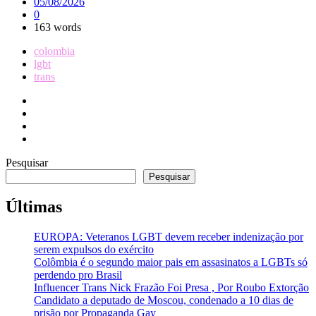
05/08/2026
0
163 words
colombia
lgbt
trans
Pesquisar
Pesquisar
Últimas
EUROPA: Veteranos LGBT devem receber indenização por
serem expulsos do exército
Colômbia é o segundo maior pais em assasinatos a LGBTs só
perdendo pro Brasil
Influencer Trans Nick Frazão Foi Presa , Por Roubo Extorção
Candidato a deputado de Moscou, condenado a 10 dias de
prisão por Propaganda Gay