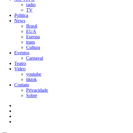
radio
TV
Politica
News
Brasil
EUA
Europa
trans
Cultura
Eventos
Carnaval
Teatro
Video
youtube
tiktok
Contato
Privacidade
Sobre