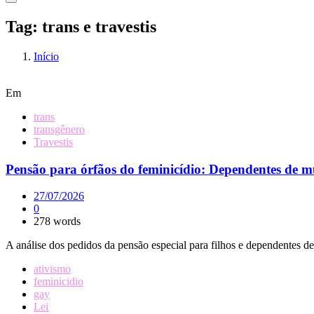
Tag:
trans e travestis
Início
Em
trans
transgênero
Travestis
Pensão para órfãos do feminicídio: Dependentes de m
27/07/2026
0
278 words
A análise dos pedidos da pensão especial para filhos e dependentes de
ativismo
feminicidio
gay
Lei