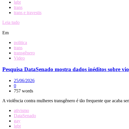
lgbt
trans
trans e travestis
Leia tudo
Em
politica
trans
transgênero
Video
Pesquisa DataSenado mostra dados inéditos sobre violê
25/06/2026
0
757 words
A violência contra mulheres transgênero é tão frequente que acaba se
ativismo
DataSenado
gay
lgbt