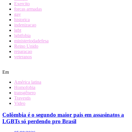
Exercito
forcas armadas
gay
historica
indenizacao
lgbt
lgbtfobia
ministeriodadefesa
Reino Unido
reparacao
veteranos
Em
América latina
Homofobia
transgênero
Travestis
Video
Colômbia é o segundo maior pais em assasinatos a
LGBTs só perdendo pro Brasil