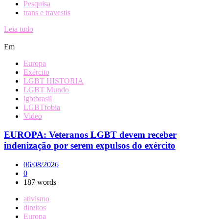
Pesquisa
trans e travestis
Leia tudo
Em
Europa
Exército
LGBT HISTORIA
LGBT Mundo
lgbtbrasil
LGBTfobia
Video
EUROPA: Veteranos LGBT devem receber
indenização por serem expulsos do exército
06/08/2026
0
187 words
ativismo
direitos
Europa