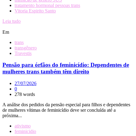
tratamento hormonal pessoas trans
Vitoria Espirito Santo
Leia tudo
Em
trans
transgênero
Travestis
Pensão para órfãos do feminicídio: Dependentes de
mulheres trans também têm direito
27/07/2026
0
278 words
A análise dos pedidos da pensão especial para filhos e dependentes
de mulheres vítimas de feminicídio deve ser concluída até a
próxima...
ativismo
feminicidio