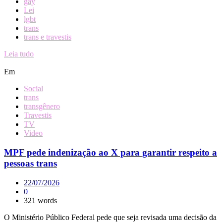
gay
Lei
lgbt
trans
trans e travestis
Leia tudo
Em
Social
trans
transgênero
Travestis
TV
Video
MPF pede indenização ao X para garantir respeito a
pessoas trans
22/07/2026
0
321 words
O Ministério Público Federal pede que seja revisada uma decisão da