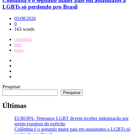
Colômbia é o segundo maior pais em assasinatos a
LGBTs só perdendo pro Brasil
05/08/2026
0
163 words
colombia
lgbt
trans
Pesquisar
Pesquisar
Últimas
EUROPA: Veteranos LGBT devem receber indenização por
serem expulsos do exército
Colômbia é o segundo maior pais em assasinatos a LGBTs só