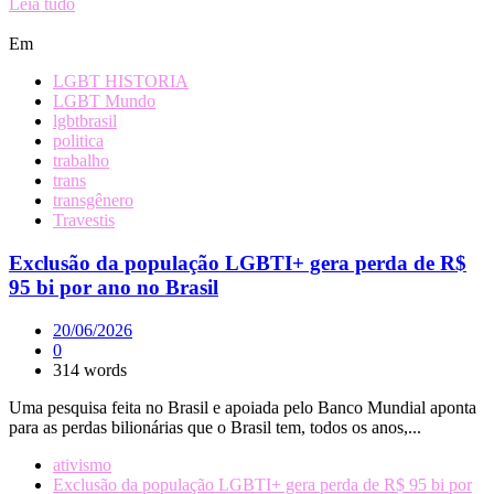
Leia tudo
Em
LGBT HISTORIA
LGBT Mundo
lgbtbrasil
politica
trabalho
trans
transgênero
Travestis
Exclusão da população LGBTI+ gera perda de R$
95 bi por ano no Brasil
20/06/2026
0
314 words
Uma pesquisa feita no Brasil e apoiada pelo Banco Mundial aponta
para as perdas bilionárias que o Brasil tem, todos os anos,...
ativismo
Exclusão da população LGBTI+ gera perda de R$ 95 bi por