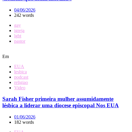
04/06/2026
242 words
gay
igreja
lgbt
pastor
Em
EUA
lesbica
podcast
religiao
Video
Sarah Fisher primeira mulher assumidamente
lésbica a liderar uma diocese episcopal Nos EUA
01/06/2026
182 words