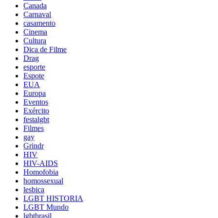
Canada
Carnaval
casamento
Cinema
Cultura
Dica de Filme
Drag
esporte
Espote
EUA
Europa
Eventos
Exército
festalgbt
Filmes
gay
Grindr
HIV
HIV-AIDS
Homofobia
homossexual
lesbica
LGBT HISTORIA
LGBT Mundo
lgbtbrasil