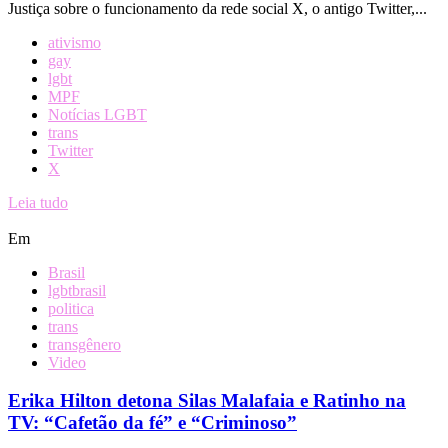
Justiça sobre o funcionamento da rede social X, o antigo Twitter,...
ativismo
gay
lgbt
MPF
Notícias LGBT
trans
Twitter
X
Leia tudo
Em
Brasil
lgbtbrasil
politica
trans
transgênero
Video
Erika Hilton detona Silas Malafaia e Ratinho na
TV: “Cafetão da fé” e “Criminoso”