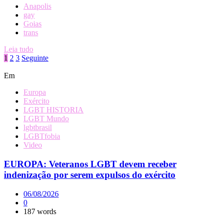
Anapolis
gay
Goias
trans
Leia tudo
Paginação
1
2
3
Seguinte
de
Em
posts
Europa
Exército
LGBT HISTORIA
LGBT Mundo
lgbtbrasil
LGBTfobia
Video
EUROPA: Veteranos LGBT devem receber
indenização por serem expulsos do exército
06/08/2026
0
187 words