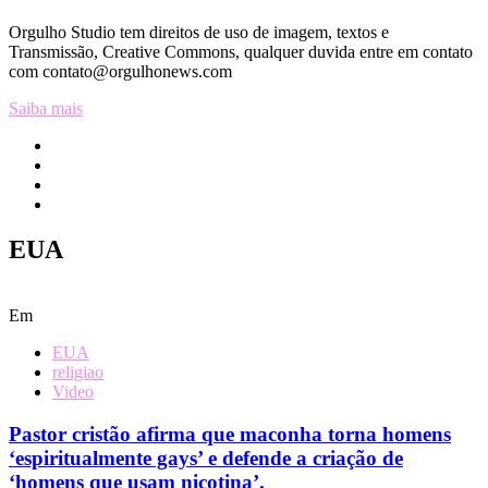
Orgulho Studio tem direitos de uso de imagem, textos e
Transmissão, Creative Commons, qualquer duvida entre em contato
com contato@orgulhonews.com
Saiba mais
EUA
Em
EUA
religiao
Video
Pastor cristão afirma que maconha torna homens
‘espiritualmente gays’ e defende a criação de
‘homens que usam nicotina’.