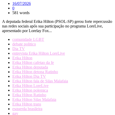
16/07/2026
0
581 words
A deputada federal Erika Hilton (PSOL-SP) gerou forte repercussão
nas redes sociais após sua participação no programa LoreLive,
apresentado por Lorelay Fox...
comunidade LGBT
debate politico
Dia TV
entrevista Erika Hilton LoreLive
Erika Hilton
Erika Hilton cafetao da fe
Erika Hilton deputada
Erika Hilton detona Ratinho
Erika Hilton Dia TV
Erika Hilton fala de Silas Malafaia
Erika Hilton LoreLive
Erika Hilton polemica
Erika Hilton Ratinho
Erika Hilton Silas Malafaia
Erika Hilton trans
esquerda brasileira
gay