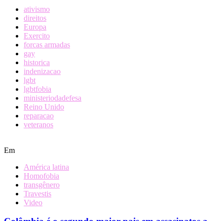
ativismo
direitos
Europa
Exercito
forcas armadas
gay
historica
indenizacao
lgbt
lgbtfobia
ministeriodadefesa
Reino Unido
reparacao
veteranos
Em
América latina
Homofobia
transgênero
Travestis
Video