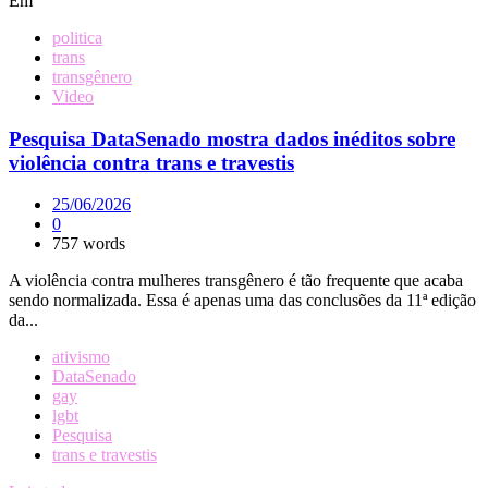
Em
politica
trans
transgênero
Video
Pesquisa DataSenado mostra dados inéditos sobre
violência contra trans e travestis
25/06/2026
0
757 words
A violência contra mulheres transgênero é tão frequente que acaba
sendo normalizada. Essa é apenas uma das conclusões da 11ª edição
da...
ativismo
DataSenado
gay
lgbt
Pesquisa
trans e travestis