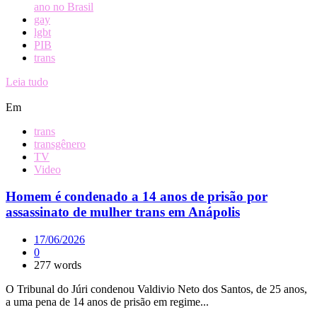
ano no Brasil
gay
lgbt
PIB
trans
Leia tudo
Em
trans
transgênero
TV
Video
Homem é condenado a 14 anos de prisão por
assassinato de mulher trans em Anápolis
17/06/2026
0
277 words
O Tribunal do Júri condenou Valdivio Neto dos Santos, de 25 anos,
a uma pena de 14 anos de prisão em regime...