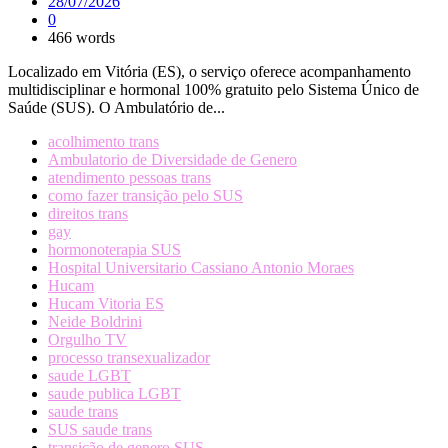
28/07/2026
0
466 words
Localizado em Vitória (ES), o serviço oferece acompanhamento
multidisciplinar e hormonal 100% gratuito pelo Sistema Único de
Saúde (SUS). O Ambulatório de...
acolhimento trans
Ambulatorio de Diversidade de Genero
atendimento pessoas trans
como fazer transição pelo SUS
direitos trans
gay
hormonoterapia SUS
Hospital Universitario Cassiano Antonio Moraes
Hucam
Hucam Vitoria ES
Neide Boldrini
Orgulho TV
processo transexualizador
saude LGBT
saude publica LGBT
saude trans
SUS saude trans
transição de genero SUS