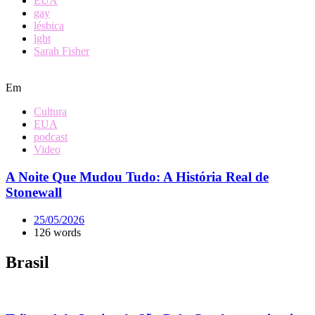
EUA
gay
lésbica
lgbt
Sarah Fisher
Em
Cultura
EUA
podcast
Video
A Noite Que Mudou Tudo: A História Real de
Stonewall
25/05/2026
126 words
Brasil