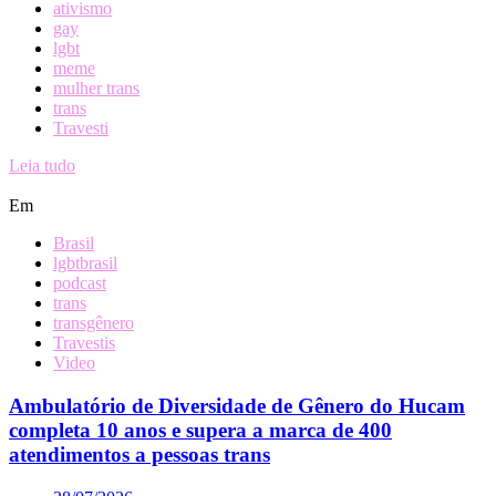
ativismo
gay
lgbt
meme
mulher trans
trans
Travesti
Leia tudo
Em
Brasil
lgbtbrasil
podcast
trans
transgênero
Travestis
Video
Ambulatório de Diversidade de Gênero do Hucam
completa 10 anos e supera a marca de 400
atendimentos a pessoas trans