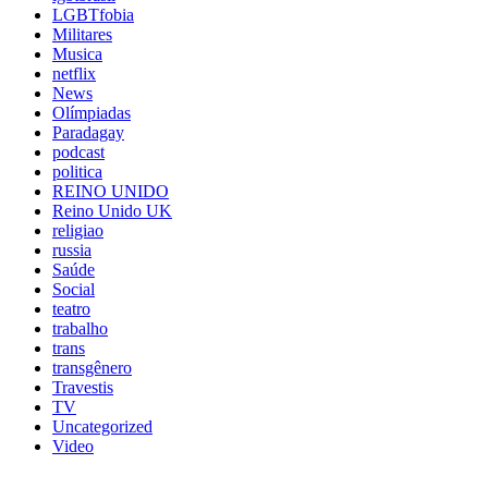
LGBTfobia
Militares
Musica
netflix
News
Olímpiadas
Paradagay
podcast
politica
REINO UNIDO
Reino Unido UK
religiao
russia
Saúde
Social
teatro
trabalho
trans
transgênero
Travestis
TV
Uncategorized
Video