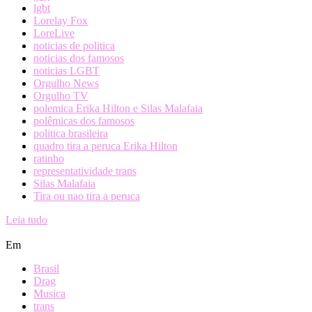
lgbt
Lorelay Fox
LoreLive
noticias de politica
noticias dos famosos
noticias LGBT
Orgulho News
Orgulho TV
polemica Erika Hilton e Silas Malafaia
polêmicas dos famosos
politica brasileira
quadro tira a peruca Erika Hilton
ratinho
representatividade trans
Silas Malafaia
Tira ou nao tira a peruca
Leia tudo
Em
Brasil
Drag
Musica
trans