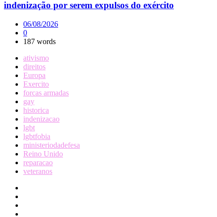
indenização por serem expulsos do exército
06/08/2026
0
187 words
ativismo
direitos
Europa
Exercito
forcas armadas
gay
historica
indenizacao
lgbt
lgbtfobia
ministeriodadefesa
Reino Unido
reparacao
veteranos