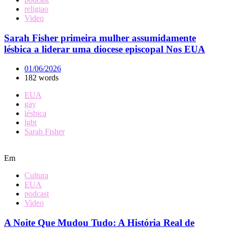
religiao
Video
Sarah Fisher primeira mulher assumidamente
lésbica a liderar uma diocese episcopal Nos EUA
01/06/2026
182 words
EUA
gay
lésbica
lgbt
Sarah Fisher
Em
Cultura
EUA
podcast
Video
A Noite Que Mudou Tudo: A História Real de