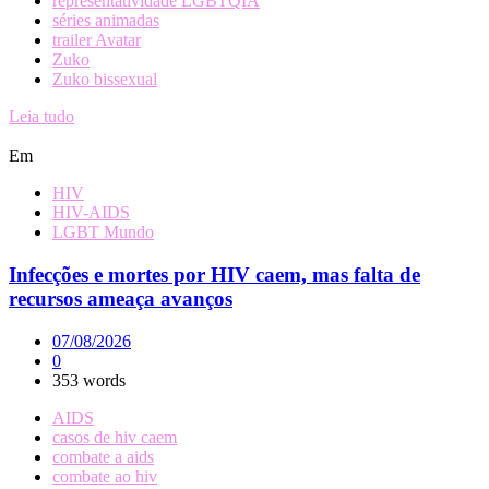
representatividade LGBTQIA
séries animadas
trailer Avatar
Zuko
Zuko bissexual
Leia tudo
Em
HIV
HIV-AIDS
LGBT Mundo
Infecções e mortes por HIV caem, mas falta de
recursos ameaça avanços
07/08/2026
0
353 words
AIDS
casos de hiv caem
combate a aids
combate ao hiv