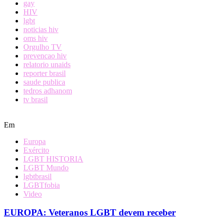
gay
HIV
lgbt
noticias hiv
oms hiv
Orgulho TV
prevencao hiv
relatorio unaids
reporter brasil
saude publica
tedros adhanom
tv brasil
Em
Europa
Exército
LGBT HISTORIA
LGBT Mundo
lgbtbrasil
LGBTfobia
Video
EUROPA: Veteranos LGBT devem receber