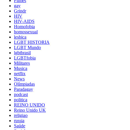
Filmes
gay
Grindr
HIV
HIV-AIDS
Homofobia
homossexual
lesbica
LGBT HISTORIA
LGBT Mundo
lgbtbrasil
LGBTfobia
Militares
Musica
netflix
News
Olímpiadas
Paradagay
podcast
politica
REINO UNIDO
Reino Unido UK
religiao
russia
Saúde