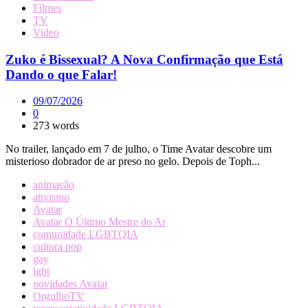
Filmes
TV
Video
Zuko é Bissexual? A Nova Confirmação que Está
Dando o que Falar!
09/07/2026
0
273 words
No trailer, lançado em 7 de julho, o Time Avatar descobre um
misterioso dobrador de ar preso no gelo. Depois de Toph...
animação
ativismo
Avatar
Avatar O Último Mestre do Ar
comunidade LGBTQIA
cultura pop
gay
lgbt
novidades Avatar
OrgulhoTV