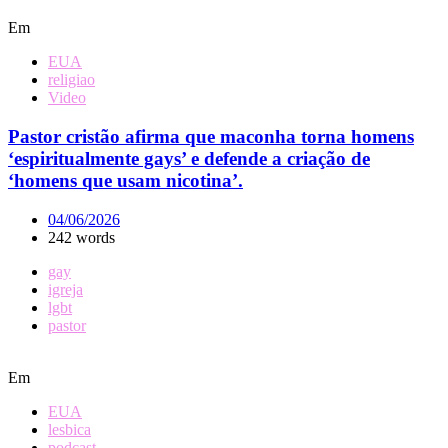
Em
EUA
religiao
Video
Pastor cristão afirma que maconha torna homens
‘espiritualmente gays’ e defende a criação de
‘homens que usam nicotina’.
04/06/2026
242 words
gay
igreja
lgbt
pastor
Em
EUA
lesbica
podcast