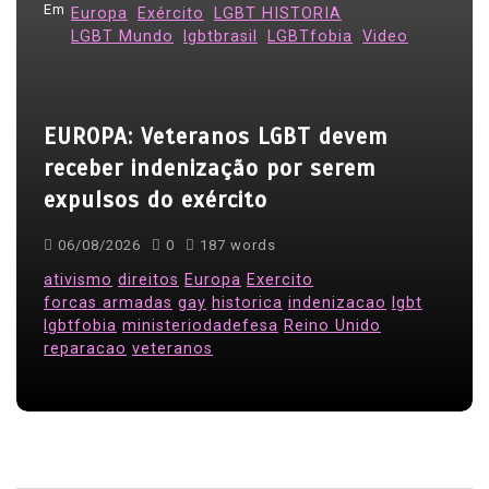
Em
Europa
Exército
LGBT HISTORIA
LGBT Mundo
lgbtbrasil
LGBTfobia
Video
EUROPA: Veteranos LGBT devem
receber indenização por serem
expulsos do exército
06/08/2026
0
187 words
ativismo
direitos
Europa
Exercito
forcas armadas
gay
historica
indenizacao
lgbt
lgbtfobia
ministeriodadefesa
Reino Unido
reparacao
veteranos