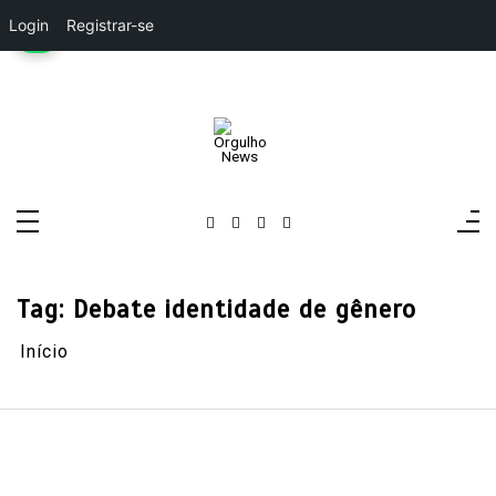
Login
Registrar-se
Pular
para
o
conteúdo
Orgulho News
Rádio, TV, Notícias
Tag:
Debate identidade de gênero
Início