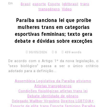
Em
Brasil
esporte
Espote
lgbtbrasil
trans
transgênero
Video
Paraíba sanciona lei que proíbe
mulheres trans em categorias
esportivas femininas; texto gera
debate e dúvidas sobre exceções
30/05/2026
0
439 words
De acordo com o Artigo 1º da nova legislação, o
"sexo biológico" passa a ser o único critério
adotado para a definição...
Assembleia Legislativa da Paraíba
ativismo
Atletas transgêneros
Condições fisiológicas atletas trans lei
Debate identidade de gênero
Delegado Wallber Virgolino
Direitos LGBTQIA+
Esporte de elite trans
Esporte feminino Paraíba