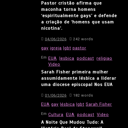
Pastor cristão afirma que
maconha torna homens
‘espiritualmente gays’ e defende
a criação de ‘homens que usam
nicotina’.
04/06/2026
242 words
gay
igreja
lgbt
pastor
Em
EUA
lesbica
podcast
religiao
Video
Sarah Fisher primeira mulher
assumidamente lésbica a liderar
uma diocese episcopal Nos EUA
01/06/2026
182 words
EUA
gay
lésbica
lgbt
Sarah Fisher
Em
Cultura
EUA
podcast
Video
A Noite Que Mudou Tudo: A