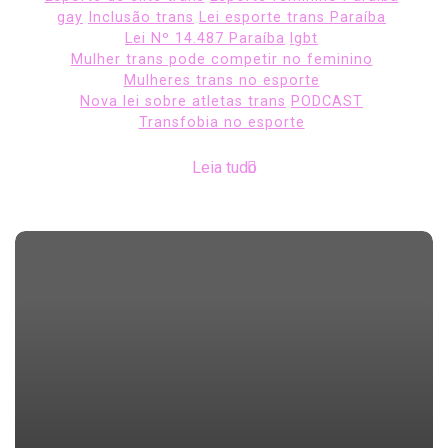
gay
Inclusão trans
Lei esporte trans Paraíba
Lei Nº 14.487 Paraíba
lgbt
Mulher trans pode competir no feminino
Mulheres trans no esporte
Nova lei sobre atletas trans
PODCAST
Transfobia no esporte
Leia tudo