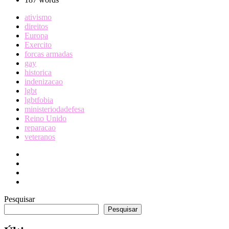
ativismo
direitos
Europa
Exercito
forcas armadas
gay
historica
indenizacao
lgbt
lgbtfobia
ministeriodadefesa
Reino Unido
reparacao
veteranos
Pesquisar
Pesquisar