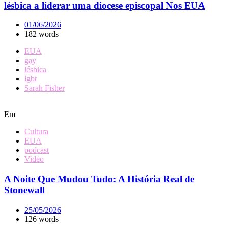
lésbica a liderar uma diocese episcopal Nos EUA
01/06/2026
182 words
EUA
gay
lésbica
lgbt
Sarah Fisher
Em
Cultura
EUA
podcast
Video
A Noite Que Mudou Tudo: A História Real de
Stonewall
25/05/2026
126 words