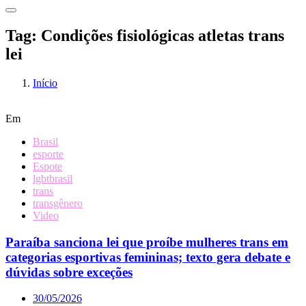
Tag:
Condições fisiológicas atletas trans
lei
Início
Em
Brasil
esporte
Espote
lgbtbrasil
trans
transgênero
Video
Paraíba sanciona lei que proíbe mulheres trans em
categorias esportivas femininas; texto gera debate e
dúvidas sobre exceções
30/05/2026