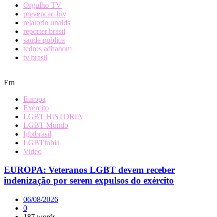
Orgulho TV
prevencao hiv
relatorio unaids
reporter brasil
saude publica
tedros adhanom
tv brasil
Em
Europa
Exército
LGBT HISTORIA
LGBT Mundo
lgbtbrasil
LGBTfobia
Video
EUROPA: Veteranos LGBT devem receber
indenização por serem expulsos do exército
06/08/2026
0
187 words