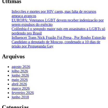
Últimas
Infecções e mortes por HIV caem, mas falta de recursos
ameaça avanços
EUROPA: Veteranos LGBT devem receber indenização por
serem expulsos do exército
Colômbia é o segundo maior pais em assasinatos a LGBTs só
perdendo pro Brasil
Influencer Trans Nick Frazão Foi Presa , Por Roubo Extorção
Candidato a deputado de Moscou, condenado a 10 dias de
prisão por Propaganda Gay
Arquivos
agosto 2026
julho 2026
junho 2026
maio 2026
abril 2026
março 2026
fevereiro 2026
junho 2018
Categorias