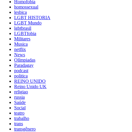
Homofobia
homossexual
lesbica
LGBT HISTORIA
LGBT Mundo
lgbtbrasil
LGBTfobia
Militares
Musica
netflix
News
Olímpiadas
Paradagay
podcast
politica
REINO UNIDO
Reino Unido UK
religiao
russia
Saúde
Social
teatro
trabalho
trans
transgênero