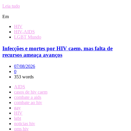
Leia tudo
Em
HIV
HIV-AIDS
LGBT Mundo
Infecções e mortes por HIV caem, mas falta de
recursos ameaça avanços
07/08/2026
0
353 words
AIDS
casos de hiv caem
combate a aids
combate ao hiv
gay
HIV
lgbt
noticias hiv
oms hiv