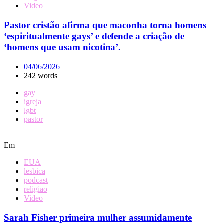
Video
Pastor cristão afirma que maconha torna homens
‘espiritualmente gays’ e defende a criação de
‘homens que usam nicotina’.
04/06/2026
242 words
gay
igreja
lgbt
pastor
Em
EUA
lesbica
podcast
religiao
Video
Sarah Fisher primeira mulher assumidamente