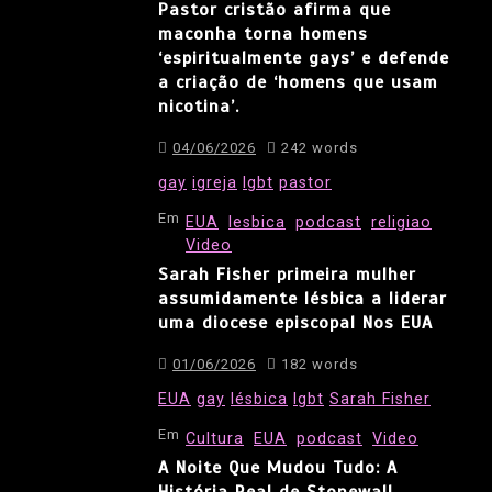
Pastor cristão afirma que
maconha torna homens
‘espiritualmente gays’ e defende
a criação de ‘homens que usam
nicotina’.
04/06/2026
242 words
gay
igreja
lgbt
pastor
Em
EUA
lesbica
podcast
religiao
Video
Sarah Fisher primeira mulher
assumidamente lésbica a liderar
uma diocese episcopal Nos EUA
01/06/2026
182 words
EUA
gay
lésbica
lgbt
Sarah Fisher
Em
Cultura
EUA
podcast
Video
A Noite Que Mudou Tudo: A
História Real de Stonewall