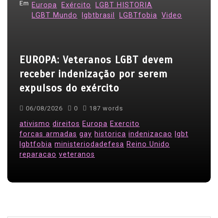
Em
Europa
Exército
LGBT HISTORIA
LGBT Mundo
lgbtbrasil
LGBTfobia
Video
EUROPA: Veteranos LGBT devem
receber indenização por serem
expulsos do exército
06/08/2026
0
187 words
ativismo
direitos
Europa
Exercito
forcas armadas
gay
historica
indenizacao
lgbt
lgbtfobia
ministeriodadefesa
Reino Unido
reparacao
veteranos