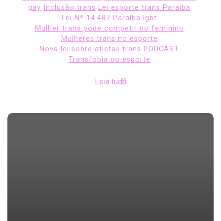
gay
Inclusão trans
Lei esporte trans Paraíba
Lei Nº 14.487 Paraíba
lgbt
Mulher trans pode competir no feminino
Mulheres trans no esporte
Nova lei sobre atletas trans
PODCAST
Transfobia no esporte
Leia tudo