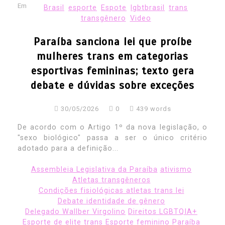
Em
Brasil
esporte
Espote
lgbtbrasil
trans
transgênero
Video
Paraíba sanciona lei que proíbe
mulheres trans em categorias
esportivas femininas; texto gera
debate e dúvidas sobre exceções
30/05/2026
0
439 words
De acordo com o Artigo 1º da nova legislação, o
"sexo biológico" passa a ser o único critério
adotado para a definição...
Assembleia Legislativa da Paraíba
ativismo
Atletas transgêneros
Condições fisiológicas atletas trans lei
Debate identidade de gênero
Delegado Wallber Virgolino
Direitos LGBTQIA+
Esporte de elite trans
Esporte feminino Paraíba