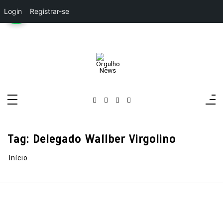
Login
Registrar-se
Pular
para
o
conteúdo
Orgulho News
Rádio, TV, Notícias
Tag:
Delegado Wallber Virgolino
Início