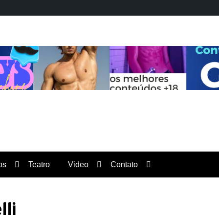
Orgulho News
os
Teatro
Video
Contato
lli