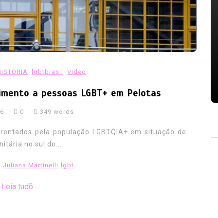
serem
ameaça avanços
07/08/2026
0
353 words
AIDS
casos de hiv caem
combate a aids
combate ao hiv
gay
HIV
lgbt
noticias hiv
nizacao
oms hiv
Orgulho TV
prevencao hiv
relatorio unaids
reporter brasil
HISTORIA
lgbtbrasil
Video
saude publica
tedros adhanom
tv brasil
himento a pessoas LGBT+ em Pelotas
26
0
349 words
frentados pela população LGBTQIA+ em situação de
itária no sul do...
y
Juliana Martinelli
lgbt
Leia tudo