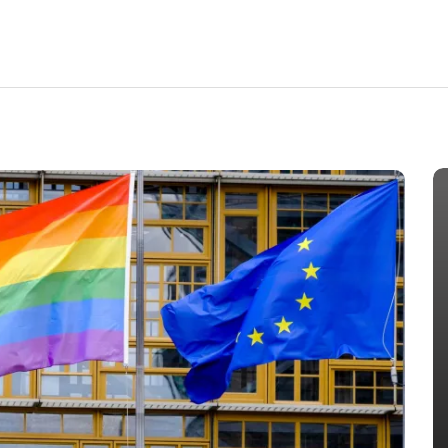
IA
obia
Em
HIV
HIV-AIDS
LGBT Mundo
Infecções e mortes por HIV
 devem
caem, mas falta de recursos