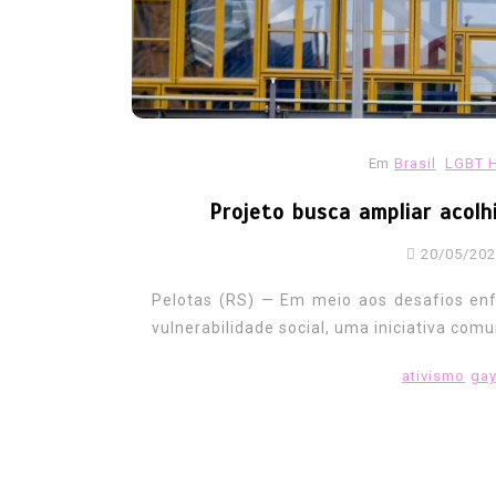
receber indenização por 
expulsos do exército
06/08/2026
0
187 words
ativismo
direitos
Europa
Exercito
forcas armadas
gay
historica
inde
lgbt
lgbtfobia
ministeriodadefesa
Em
Brasil
LGBT 
Reino Unido
reparacao
veteranos
Projeto busca ampliar acol
20/05/20
Pelotas (RS) — Em meio aos desafios en
vulnerabilidade social, uma iniciativa comun
ativismo
ga