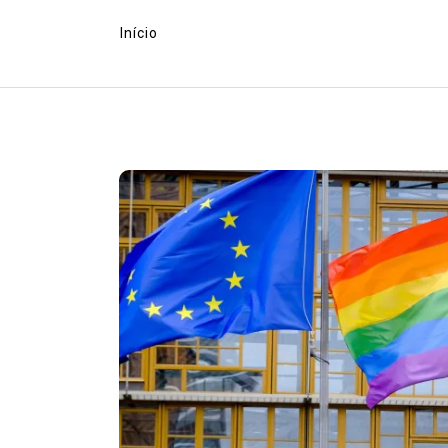
Início
Em
Europa
Exército
LGBT HISTOR
LGBT Mundo
lgbtbrasil
LGBTf
Video
EUROPA: Veteranos LGBT