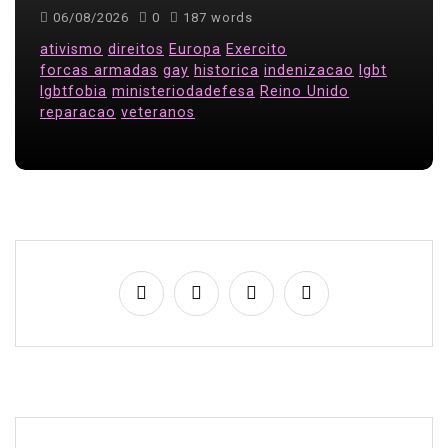
06/08/2026
0
187 words
ativismo
direitos
Europa
Exercito
forcas armadas
gay
historica
indenizacao
lgbt
lgbtfobia
ministeriodadefesa
Reino Unido
reparacao
veteranos