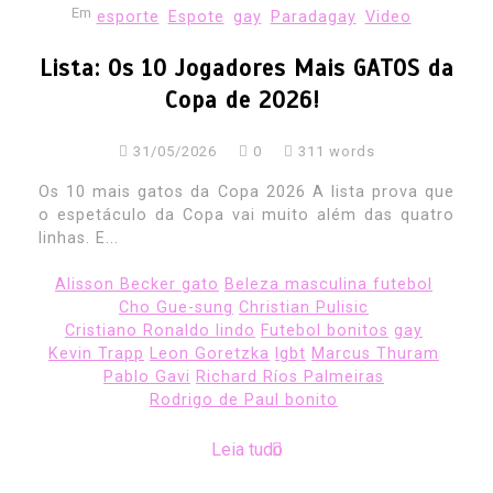
Em
esporte
Espote
gay
Paradagay
Video
Lista: Os 10 Jogadores Mais GATOS da
Copa de 2026!
31/05/2026
0
311 words
Os 10 mais gatos da Copa 2026 A lista prova que
o espetáculo da Copa vai muito além das quatro
linhas. E...
Alisson Becker gato
Beleza masculina futebol
Cho Gue-sung
Christian Pulisic
Cristiano Ronaldo lindo
Futebol bonitos
gay
Kevin Trapp
Leon Goretzka
lgbt
Marcus Thuram
Pablo Gavi
Richard Ríos Palmeiras
Rodrigo de Paul bonito
Leia tudo