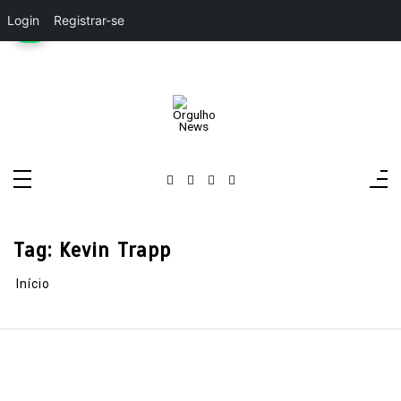
Login
Registrar-se
Pular
para
o
conteúdo
Orgulho News
Rádio, TV, Notícias
Tag:
Kevin Trapp
Início