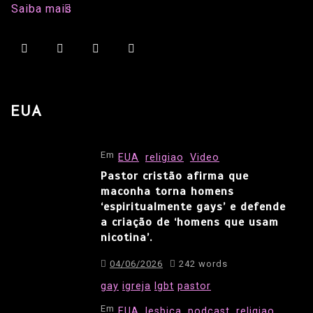
Saiba mais
EUA
Em
EUA
religiao
Video
Pastor cristão afirma que
maconha torna homens
‘espiritualmente gays’ e defende
a criação de ‘homens que usam
nicotina’.
04/06/2026
242 words
gay
igreja
lgbt
pastor
Em
EUA
lesbica
podcast
religiao