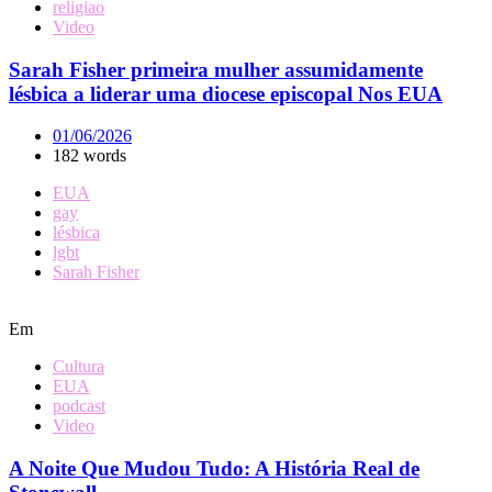
religiao
Video
Sarah Fisher primeira mulher assumidamente
lésbica a liderar uma diocese episcopal Nos EUA
01/06/2026
182 words
EUA
gay
lésbica
lgbt
Sarah Fisher
Em
Cultura
EUA
podcast
Video
A Noite Que Mudou Tudo: A História Real de