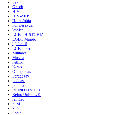
gay
Grindr
HIV
HIV-AIDS
Homofobia
homossexual
lesbica
LGBT HISTORIA
LGBT Mundo
lgbtbrasil
LGBTfobia
Militares
Musica
netflix
News
Olímpiadas
Paradagay
podcast
politica
REINO UNIDO
Reino Unido UK
religiao
russia
Saúde
Social