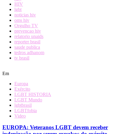
HIV
lgbt
noticias hiv
oms hiv
Orgulho TV
prevencao hiv
relatorio unaids
reporter brasil
saude publica
tedros adhanom
tv brasil
Em
Europa
Exército
LGBT HISTORIA
LGBT Mundo
lgbtbrasil
LGBTfobia
Video
EUROPA: Veteranos LGBT devem receber
indenização por serem expulsos do exército