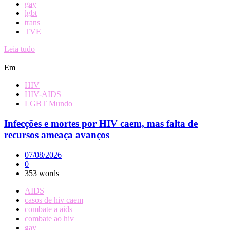
gay
lgbt
trans
TVE
Leia tudo
Em
HIV
HIV-AIDS
LGBT Mundo
Infecções e mortes por HIV caem, mas falta de
recursos ameaça avanços
07/08/2026
0
353 words
AIDS
casos de hiv caem
combate a aids
combate ao hiv
gay