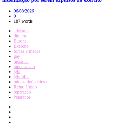
06/08/2026
0
187 words
ativismo
direitos
Europa
Exercito
forcas armadas
gay
historica
indenizacao
lgbt
lgbtfobia
ministeriodadefesa
Reino Unido
reparacao
veteranos