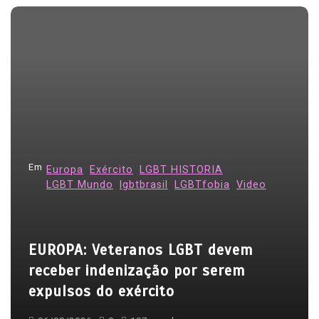
a
v
e
g
a
ç
ã
o
Em
Europa
Exército
LGBT HISTORIA
d
LGBT Mundo
lgbtbrasil
LGBTfobia
Video
e
P
EUROPA: Veteranos LGBT devem
o
receber indenização por serem
s
expulsos do exército
t