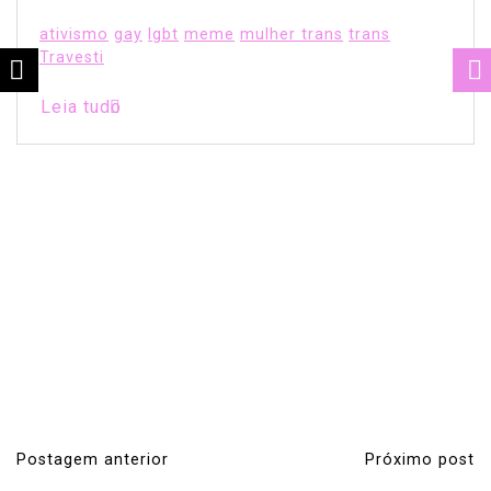
ativismo
gay
lgbt
meme
mulher trans
trans
Travesti
Leia tudo
Postagem anterior
Próximo post
N