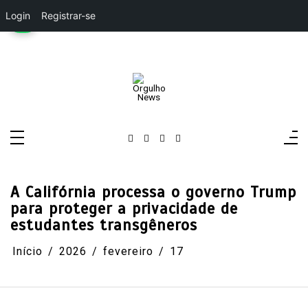
Login
Registrar-se
Pular
para
o
conteúdo
Orgulho News
Rádio, TV, Notícias
A Califórnia processa o governo Trump
para proteger a privacidade de
estudantes transgêneros
Início
2026
fevereiro
17