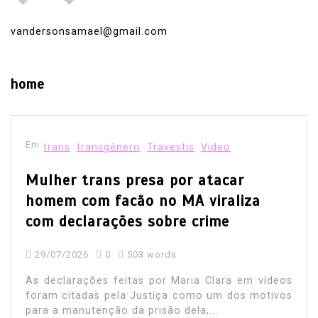
vandersonsamael@gmail.com
home
Em
trans
transgênero
Travestis
Video
Mulher trans presa por atacar
homem com facão no MA viraliza
com declarações sobre crime
29/07/2026
0
503 words
As declarações feitas por Maria Clara em vídeos
foram citadas pela Justiça como um dos motivos
para a manutenção da prisão dela,...