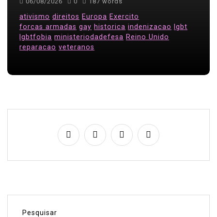
06/08/2026
0
187 words
ativismo
direitos
Europa
Exercito
forcas armadas
gay
historica
indenizacao
lgbt
lgbtfobia
ministeriodadefesa
Reino Unido
reparacao
veteranos
Pesquisar