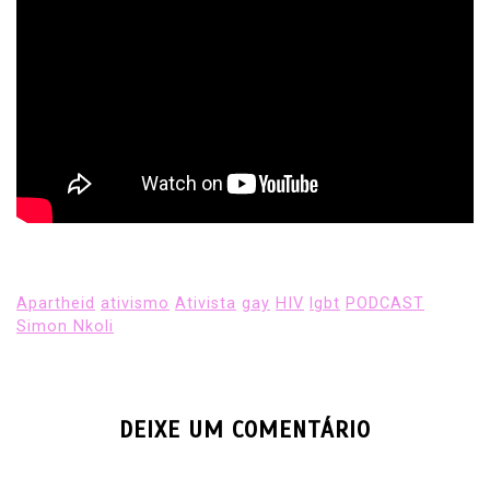
Apartheid
ativismo
Ativista
gay
HIV
lgbt
PODCAST
Simon Nkoli
DEIXE UM COMENTÁRIO