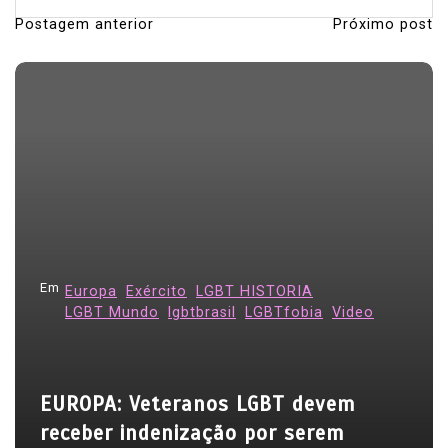
Postagem anterior
Próximo post
N
a
v
e
g
a
ç
ã
o
Em
Europa
Exército
LGBT HISTORIA
d
LGBT Mundo
lgbtbrasil
LGBTfobia
Video
e
P
EUROPA: Veteranos LGBT devem
o
receber indenização por serem
s