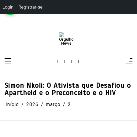
Login
Registrar-se
Pular
para
o
conteúdo
Orgulho News
Rádio, TV, Notícias
Simon Nkoli: O Ativista que Desafiou o
Apartheid e o Preconceito e o HIV
Início
2026
março
2