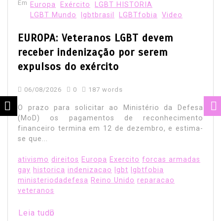
Em
Europa
Exército
LGBT HISTORIA
LGBT Mundo
lgbtbrasil
LGBTfobia
Video
EUROPA: Veteranos LGBT devem
receber indenização por serem
expulsos do exército
06/08/2026
0
187 words
O prazo para solicitar ao Ministério da Defesa
(MoD) os pagamentos de reconhecimento
financeiro termina em 12 de dezembro, e estima-
se que...
ativismo
direitos
Europa
Exercito
forcas armadas
gay
historica
indenizacao
lgbt
lgbtfobia
ministeriodadefesa
Reino Unido
reparacao
veteranos
Leia tudo