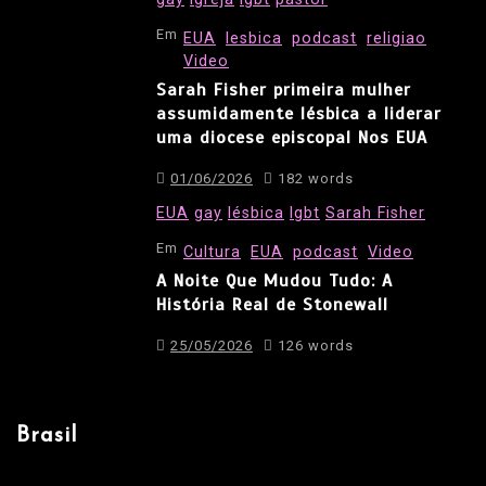
Em
EUA
lesbica
podcast
religiao
Video
Sarah Fisher primeira mulher
assumidamente lésbica a liderar
uma diocese episcopal Nos EUA
01/06/2026
182 words
EUA
gay
lésbica
lgbt
Sarah Fisher
Em
Cultura
EUA
podcast
Video
A Noite Que Mudou Tudo: A
História Real de Stonewall
25/05/2026
126 words
Brasil