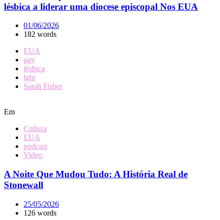
lésbica a liderar uma diocese episcopal Nos EUA
01/06/2026
182 words
EUA
gay
lésbica
lgbt
Sarah Fisher
Em
Cultura
EUA
podcast
Video
A Noite Que Mudou Tudo: A História Real de
Stonewall
25/05/2026
126 words