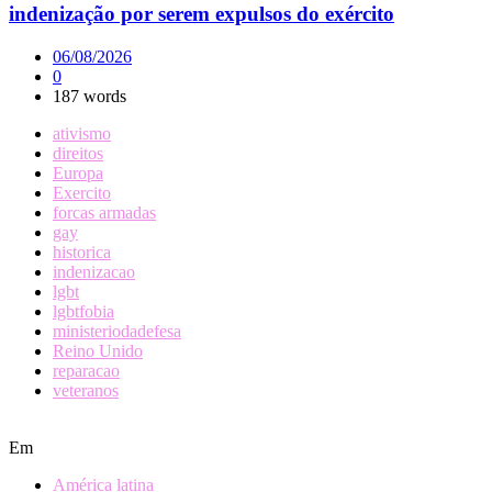
indenização por serem expulsos do exército
06/08/2026
0
187 words
ativismo
direitos
Europa
Exercito
forcas armadas
gay
historica
indenizacao
lgbt
lgbtfobia
ministeriodadefesa
Reino Unido
reparacao
veteranos
Em
América latina