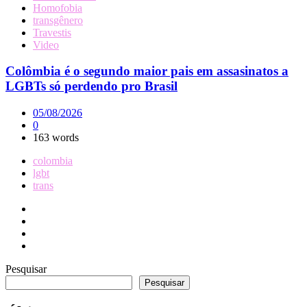
Homofobia
transgênero
Travestis
Video
Colômbia é o segundo maior pais em assasinatos a
LGBTs só perdendo pro Brasil
05/08/2026
0
163 words
colombia
lgbt
trans
Pesquisar
Pesquisar