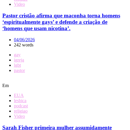
Video
Pastor cristão afirma que maconha torna homens
‘espiritualmente gays’ e defende a criação de
‘homens que usam nicotina’.
04/06/2026
242 words
gay
igreja
lgbt
pastor
Em
EUA
lesbica
podcast
religiao
Video
Sarah Fisher primeira mulher assumidamente