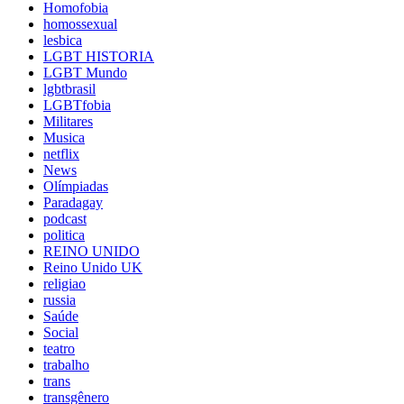
Homofobia
homossexual
lesbica
LGBT HISTORIA
LGBT Mundo
lgbtbrasil
LGBTfobia
Militares
Musica
netflix
News
Olímpiadas
Paradagay
podcast
politica
REINO UNIDO
Reino Unido UK
religiao
russia
Saúde
Social
teatro
trabalho
trans
transgênero