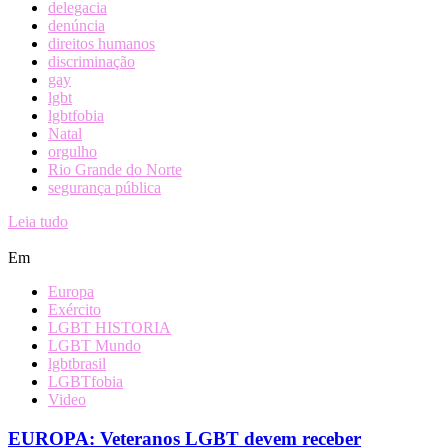
delegacia
denúncia
direitos humanos
discriminação
gay
lgbt
lgbtfobia
Natal
orgulho
Rio Grande do Norte
segurança pública
Leia tudo
Em
Europa
Exército
LGBT HISTORIA
LGBT Mundo
lgbtbrasil
LGBTfobia
Video
EUROPA: Veteranos LGBT devem receber