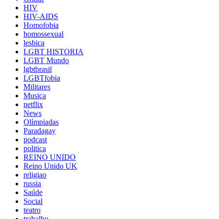
HIV
HIV-AIDS
Homofobia
homossexual
lesbica
LGBT HISTORIA
LGBT Mundo
lgbtbrasil
LGBTfobia
Militares
Musica
netflix
News
Olímpiadas
Paradagay
podcast
politica
REINO UNIDO
Reino Unido UK
religiao
russia
Saúde
Social
teatro
trabalho