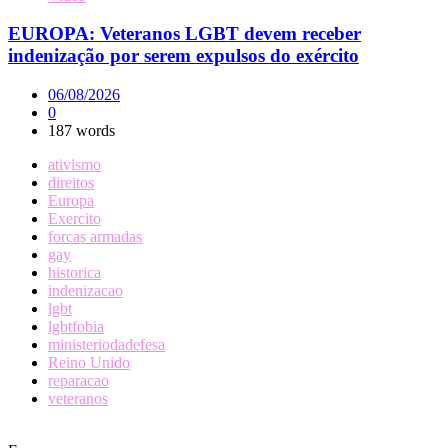
EUROPA: Veteranos LGBT devem receber
indenização por serem expulsos do exército
06/08/2026
0
187 words
ativismo
direitos
Europa
Exercito
forcas armadas
gay
historica
indenizacao
lgbt
lgbtfobia
ministeriodadefesa
Reino Unido
reparacao
veteranos