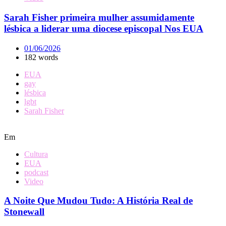
Sarah Fisher primeira mulher assumidamente
lésbica a liderar uma diocese episcopal Nos EUA
01/06/2026
182 words
EUA
gay
lésbica
lgbt
Sarah Fisher
Em
Cultura
EUA
podcast
Video
A Noite Que Mudou Tudo: A História Real de
Stonewall