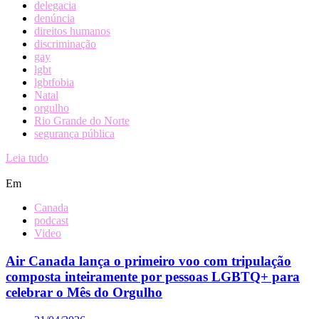
delegacia
denúncia
direitos humanos
discriminação
gay
lgbt
lgbtfobia
Natal
orgulho
Rio Grande do Norte
segurança pública
Leia tudo
Em
Canada
podcast
Video
Air Canada lança o primeiro voo com tripulação
composta inteiramente por pessoas LGBTQ+ para
celebrar o Mês do Orgulho