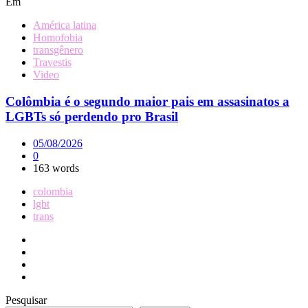
Em
América latina
Homofobia
transgênero
Travestis
Video
Colômbia é o segundo maior pais em assasinatos a
LGBTs só perdendo pro Brasil
05/08/2026
0
163 words
colombia
lgbt
trans
Pesquisar