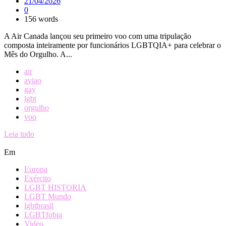
21/04/2026
0
156 words
A Air Canada lançou seu primeiro voo com uma tripulação
composta inteiramente por funcionários LGBTQIA+ para celebrar o
Mês do Orgulho. A...
air
aviao
gay
lgbt
orgulho
voo
Leia tudo
Em
Europa
Exército
LGBT HISTORIA
LGBT Mundo
lgbtbrasil
LGBTfobia
Video