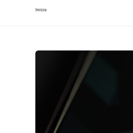
Início
Em
Europa
Exército
LGBT HISTOR
LGBT Mundo
lgbtbrasil
LGBTf
Video
EUROPA: Veteranos LGBT