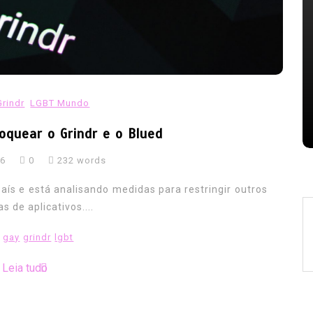
serem
ameaça avanços
07/08/2026
0
353 words
AIDS
casos de hiv caem
combate a aids
combate ao hiv
gay
HIV
lgbt
noticias hiv
nizacao
oms hiv
Orgulho TV
prevencao hiv
relatorio unaids
reporter brasil
Grindr
LGBT Mundo
saude publica
tedros adhanom
tv brasil
oquear o Grindr e o Blued
26
0
232 words
aís e está analisando medidas para restringir outros
 de aplicativos....
gay
grindr
lgbt
Leia tudo