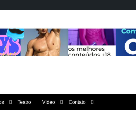
Orgulho News
os
Teatro
Video
Contato