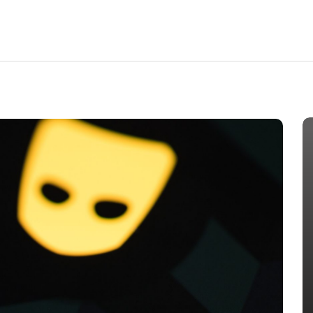
IA
obia
Em
HIV
HIV-AIDS
LGBT Mundo
Infecções e mortes por HIV
 devem
caem, mas falta de recursos