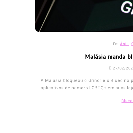
receber indenização por 
expulsos do exército
06/08/2026
0
187 words
ativismo
direitos
Europa
Exercito
forcas armadas
gay
historica
inde
lgbt
lgbtfobia
ministeriodadefesa
Em
Ásia
Reino Unido
reparacao
veteranos
Malásia manda bl
27/02/20
A Malásia bloqueou o Grindr e o Blued no p
aplicativos de namoro LGBTQ+ em suas lojas
Blued