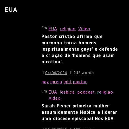
EUA
Em
EUA
religiao
Video
Pastor cristão afirma que
maconha torna homens
‘espiritualmente gays’ e defende
a criação de ‘homens que usam
nicotina’.
04/06/2026
242 words
gay
igreja
lgbt
pastor
Em
EUA
lesbica
podcast
religiao
Video
Sarah Fisher primeira mulher
assumidamente lésbica a liderar
uma diocese episcopal Nos EUA