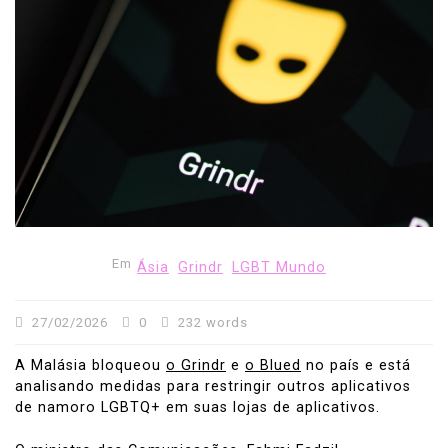
Em
Ásia
Grindr
LGBT Mundo
27/02/2026
0
232 words
A Malásia bloqueou
o Grindr
e
o Blued
no país e está
analisando medidas para restringir outros aplicativos
de namoro LGBTQ+ em suas lojas de aplicativos.