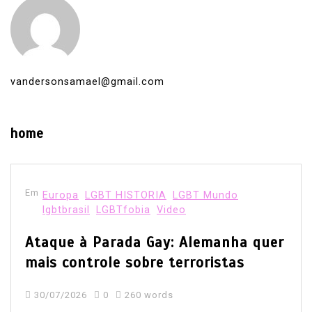
vandersonsamael@gmail.com
home
Em
Europa
LGBT HISTORIA
LGBT Mundo
lgbtbrasil
LGBTfobia
Video
Ataque à Parada Gay: Alemanha quer
mais controle sobre terroristas
30/07/2026
0
260 words