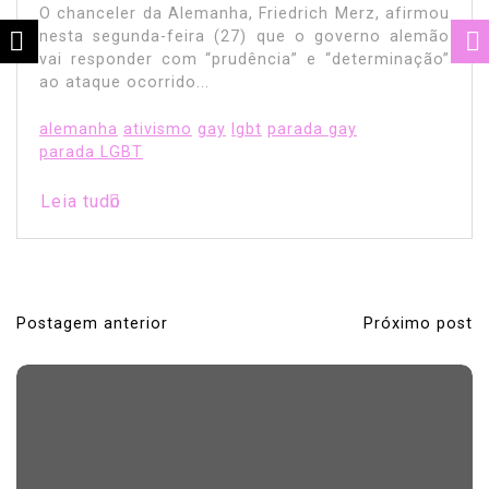
O chanceler da Alemanha, Friedrich Merz, afirmou
nesta segunda-feira (27) que o governo alemão
vai responder com “prudência” e “determinação”
ao ataque ocorrido...
alemanha
ativismo
gay
lgbt
parada gay
parada LGBT
Leia tudo
Postagem anterior
Próximo post
N
a
v
e
g