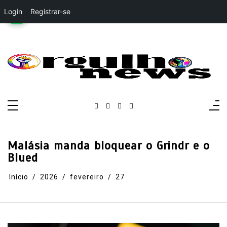
Login
Registrar-se
Pular
para
o
conteúdo
Orgulho News
Rádio, TV, Notícias
Malásia manda bloquear o Grindr e o
Blued
Início
2026
fevereiro
27