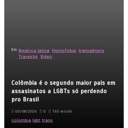
a
ç
ã
o
d
e
Em
América latina
Homofobia
transgênero
P
Travestis
Video
o
s
Colômbia é o segundo maior pais em
t
assasinatos a LGBTs só perdendo
pro Brasil
05/08/2026
0
163 words
colombia
lgbt
trans