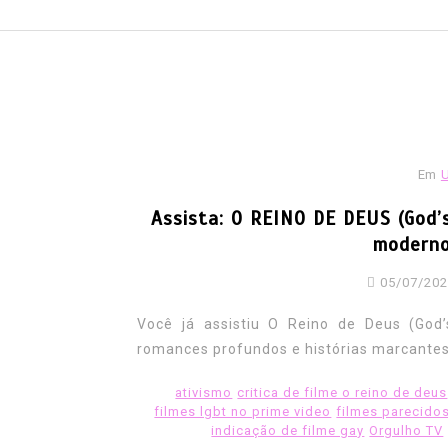
Em
Assista: O REINO DE DEUS (God’
moderno
05/07/20
Em
Europa
Exército
LGBT HISTOR
LGBT Mundo
lgbtbrasil
LGBTf
Você já assistiu O Reino de Deus (God
Video
romances profundos e histórias marcantes
EUROPA: Veteranos LGBT
ativismo
critica de filme o reino de deus
receber indenização por 
filmes lgbt no prime video
filmes parecido
expulsos do exército
indicação de filme gay
Orgulho TV