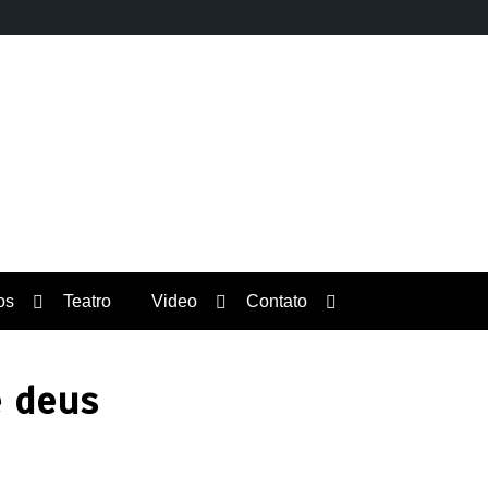
Orgulho News
os
Teatro
Video
Contato
e deus