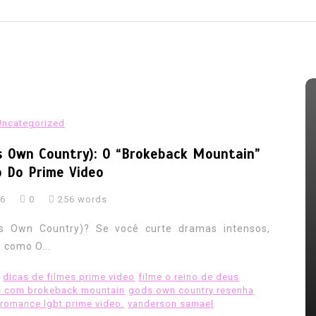
Uncategorized
s Own Country): O “Brokeback Mountain”
 Do Prime Video
26
0
256 words
IA
obia
Em
HIV
HIV-AIDS
LGBT Mundo
’s Own Country)? Se você curte dramas intensos,
Infecções e mortes por HIV
 como O...
 devem
caem, mas falta de recursos
dicas de filmes prime video
filme o reino de deus
serem
ameaça avanços
s com brokeback mountain
gods own country resenha
romance lgbt prime video.
vanderson samael
07/08/2026
0
353 words