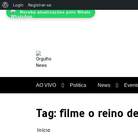
Sobre
Login
Registrar-se
Receba atualizações pelo Whats
Pular
o
para
WordPress
o
conteúdo
Rádio, TV, Notícias
AO VIVO
Politica
News
Event
Tag:
filme o reino d
Início