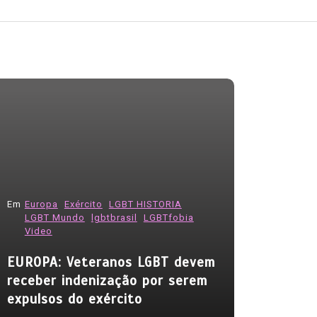
Em
Europa
Exército
LGBT HISTORIA
LGBT Mundo
lgbtbrasil
LGBTfobia
Em
HIV
HIV-
Video
Infecções
EUROPA: Veteranos LGBT devem
caem, mas
receber indenização por serem
ameaça a
expulsos do exército
07/08/2026