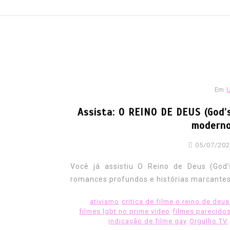
Em
Assista: O REINO DE DEUS (God’
moderno
05/07/20
Você já assistiu O Reino de Deus (God
romances profundos e histórias marcantes
Em
América latina
Homofobia
transgênero
Travestis
Video
ativismo
critica de filme o reino de deus
filmes lgbt no prime video
filmes parecido
Colômbia é o segundo ma
indicação de filme gay
Orgulho TV