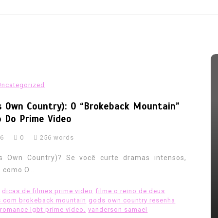
Uncategorized
s Own Country): O “Brokeback Mountain”
 Do Prime Video
26
0
256 words
Em
Europa
Exército
LGBT HISTORIA
LGBT Mundo
lgbtbrasil
LGBTfobia
’s Own Country)? Se você curte dramas intensos,
Video
 como O...
EUROPA: Veteranos LGBT devem
dicas de filmes prime video
filme o reino de deus
receber indenização por serem
s com brokeback mountain
gods own country resenha
expulsos do exército
ior
romance lgbt prime video.
vanderson samael