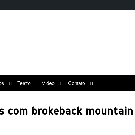
Orgulho News
os
Teatro
Video
Contato
os com brokeback mountain