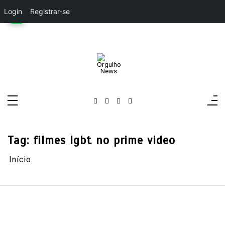
Login
Registrar-se
Pular
para
o
conteúdo
Orgulho News
Rádio, TV, Notícias
Tag:
filmes lgbt no prime video
Início