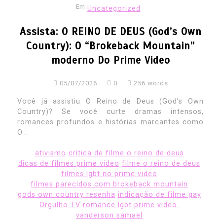
Em
Uncategorized
Assista: O REINO DE DEUS (God’s Own
Country): O “Brokeback Mountain”
moderno Do Prime Video
05/07/2026
0
256 words
Você já assistiu O Reino de Deus (God’s Own
Country)? Se você curte dramas intensos,
romances profundos e histórias marcantes como
O...
ativismo
critica de filme o reino de deus
dicas de filmes prime video
filme o reino de deus
filmes lgbt no prime video
filmes parecidos com brokeback mountain
gods own country resenha
indicação de filme gay
Orgulho TV
romance lgbt prime video.
vanderson samael