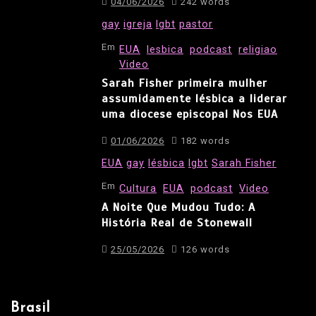
04/06/2026
242 words
gay
igreja
lgbt
pastor
Em
EUA
lesbica
podcast
religiao
Video
Sarah Fisher primeira mulher
assumidamente lésbica a liderar
uma diocese episcopal Nos EUA
01/06/2026
182 words
EUA
gay
lésbica
lgbt
Sarah Fisher
Em
Cultura
EUA
podcast
Video
A Noite Que Mudou Tudo: A
História Real de Stonewall
25/05/2026
126 words
Brasil