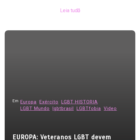
Leia tudo
Em
Europa
Exército
LGBT HISTORIA
LGBT Mundo
lgbtbrasil
LGBTfobia
Video
EUROPA: Veteranos LGBT devem