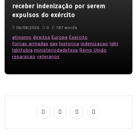
receber indenização por serem
expulsos do exército
06/08/2026
0
187 words
ativismo
direitos
Europa
Exercito
forcas armadas
gay
historica
indenizacao
lgbt
lgbtfobia
ministeriodadefesa
Reino Unido
reparacao
veteranos