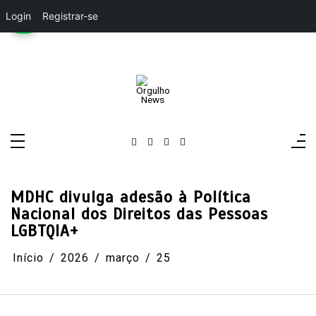
Login
Registrar-se
Pular
para
o
conteúdo
Orgulho News
Rádio, TV, Notícias
MDHC divulga adesão à Política
Nacional dos Direitos das Pessoas
LGBTQIA+
Início
2026
março
25