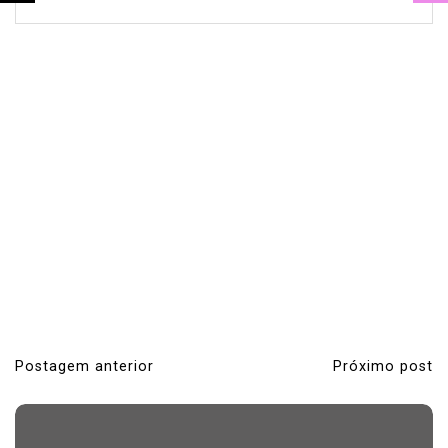
Postagem anterior
Próximo post
N
a
v