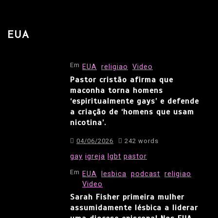
EUA
Em
EUA
religiao
Video
Pastor cristão afirma que
maconha torna homens
‘espiritualmente gays’ e defende
a criação de ‘homens que usam
nicotina’.
04/06/2026
242 words
gay
igreja
lgbt
pastor
Em
EUA
lesbica
podcast
religiao
Video
Sarah Fisher primeira mulher
assumidamente lésbica a liderar