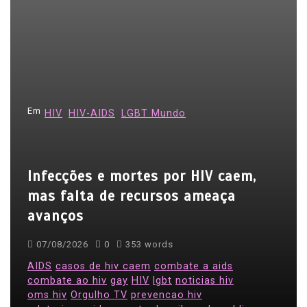
e
g
a
ç
ã
Em
HIV
HIV-AIDS
LGBT Mundo
o
d
e
Infecções e mortes por HIV caem,
P
mas falta de recursos ameaça
o
avanços
s
07/08/2026
0
353 words
t
AIDS
casos de hiv caem
combate a aids
combate ao hiv
gay
HIV
lgbt
noticias hiv
oms hiv
Orgulho TV
prevencao hiv