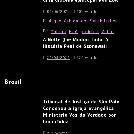
uma diocese episcopal Nos EUA
01/06/2026
182 words
EUA
gay
lésbica
lgbt
Sarah Fisher
Em
Cultura
EUA
podcast
Video
A Noite Que Mudou Tudo: A
História Real de Stonewall
25/05/2026
126 words
Brasil
Tribunal de Justiça de São Palo
Condenou a igreja evangélica
Ministério Voz da Verdade por
homofobia
286 words