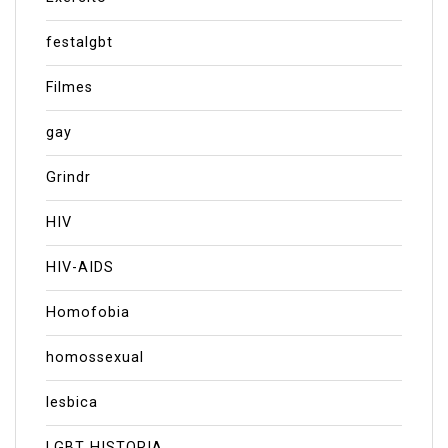
festalgbt
Filmes
gay
Grindr
HIV
HIV-AIDS
Homofobia
homossexual
lesbica
LGBT HISTORIA